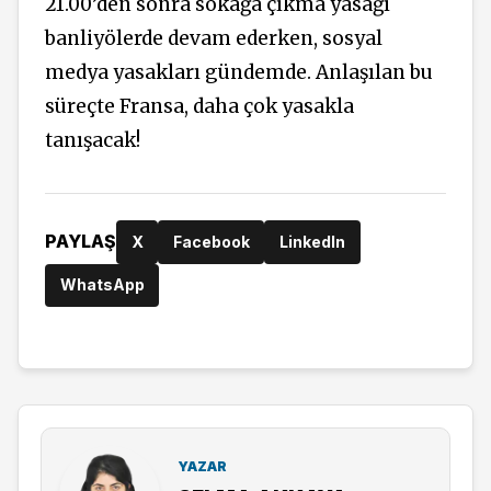
21.00’den sonra sokağa çıkma yasağı
banliyölerde devam ederken, sosyal
medya yasakları gündemde. Anlaşılan bu
süreçte Fransa, daha çok yasakla
tanışacak!
PAYLAŞ
X
Facebook
LinkedIn
WhatsApp
YAZAR