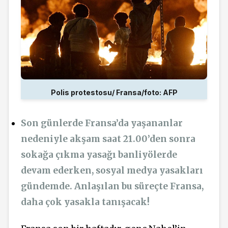
Polis protestosu/ Fransa/foto: AFP
Son günlerde Fransa’da yaşananlar
nedeniyle akşam saat 21.00’den sonra
sokağa çıkma yasağı banliyölerde
devam ederken, sosyal medya yasakları
gündemde. Anlaşılan bu süreçte Fransa,
daha çok yasakla tanışacak!