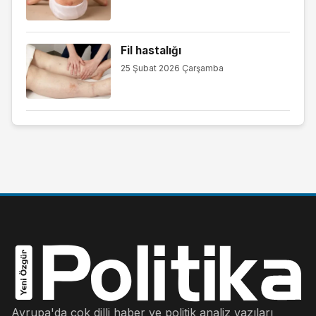
Fil hastalığı
25 Şubat 2026 Çarşamba
Avrupa'da çok dilli haber ve politik analiz yazıları