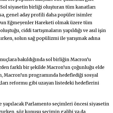
ol siyasetin birliği oluşturan tüm kanatları
rsa, genel aday profili daha popüler isimler
oyun Eğmeyenler Hareketi olmak üzere tüm
luştuğu, ciddi tartışmaların yapıldığı ve asıl işin
nsırken, solun sağ popülizmi ile yarışmak adına
uçlara bakıldığında sol birliğin Macron’u
erden farklı bir şekilde Macron’un çoğunluğu elde
n, Macron’un programında hedeflediği sosyal
ları reformu gibi uzayan listedeki hedeflerini
lde yapılacak Parlamento seçimleri öncesi siyasetin
vururken, söz konusu seçimin galibi ya da