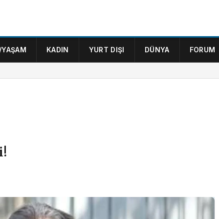
/YAŞAM
KADIN
YURT DIŞI
DÜNYA
FORUM
i!