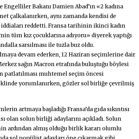
e Engelliler Bakanı Damien Abad’ın «2 kadına
kümet çalkalanırken, aynı zamanda kendisi de
ddiaları reddetti. Fransa tarihinin ikinci kadın
min tüm kız çocuklarına adıyoru» diyerek yaptığı
dalla sarsılması ile tuzla buz oldu.
lmaya devam ederken, 12 Haziran seçimlerine dair
 Merkez sağın Macron etrafında buluştuğu böylesi
ın patlatılması muhtemel seçim öncesi
klinde yorumlanırken, gözler sol birliğe çevrilmiş
lerin artmaya başladığı Fransa’da gıda sıkıntısı
 olan solun birliği adaylarını açıkladı. Solun
in ardından almış olduğu birlik kararı olumlu
nda sol popülist adayları öne çıkarmak gibi