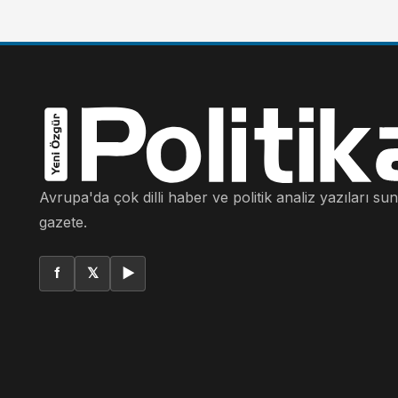
Avrupa'da çok dilli haber ve politik analiz yazıları su
gazete.
f
𝕏
▶