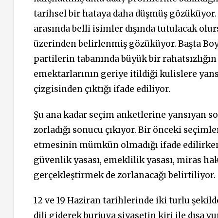
tarihsel bir hataya daha düşmüş gözüküyor. S
arasında belli isimler dışında tutulacak olu
üzerinden belirlenmiş gözüküyor. Başta B
partilerin tabanında büyük bir rahatsızlığın o
emektarlarının geriye itildiği kulislere ya
çizgisinden çıktığı ifade ediliyor.
Şu ana kadar seçim anketlerine yansıyan son
zorladığı sonucu çıkıyor. Bir önceki seçiml
etmesinin mümkün olmadığı ifade edilirke
güvenlik yasası, emeklilik yasası, miras hak
gerçekleştirmek de zorlanacağı belirtiliyor.
12 ve 19 Haziran tarihlerinde iki turlu şeki
dili giderek burjuva siyasetin kiri ile dışa 