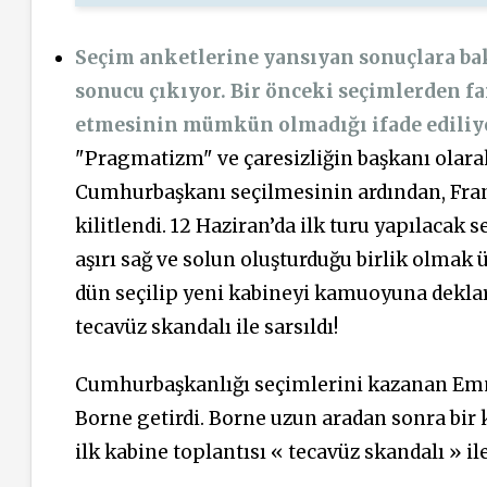
Seçim anketlerine yansıyan sonuçlara bak
sonucu çıkıyor. Bir önceki seçimlerden f
etmesinin mümkün olmadığı ifade ediliy
"Pragmatizm" ve çaresizliğin başkanı ol
Cumhurbaşkanı seçilmesinin ardından, Fran
kilitlendi. 12 Haziran’da ilk turu yapılacak
aşırı sağ ve solun oluşturduğu birlik olmak 
dün seçilip yeni kabineyi kamuoyuna deklar
tecavüz skandalı ile sarsıldı!
Cumhurbaşkanlığı seçimlerini kazanan Em
Borne getirdi. Borne uzun aradan sonra bir
ilk kabine toplantısı « tecavüz skandalı » i