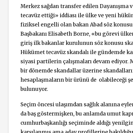
Merkez sağdan transfer edilen Dayanışma v
tecavüz ettiği» iddiası ile ülke ve yeni hü
fiziksel engelli olan bakan Abad söz konusu i
Başbakanı Elisabeth Borne, «bu görevi ülke
giriş ilk bakanlar kurulunun söz konusu skan
Hükümet tecavüz skandalı ile gündemde ka
siyasi partilerin çalışmaları devam ediyor.
bir dönemde skandallar üzerine skandallar
hesaplaşmaların bir ürünü de olabileceği şe
bulunuyor.
Seçim öncesi ulaşımdan sağlık alanına eylem
da baş göstermişken, bu anlamda umut kapısı
cumhurbaşkanlığı seçiminde aldığı yenilgin
karşılanmış ama aday profillerine bakıldığı