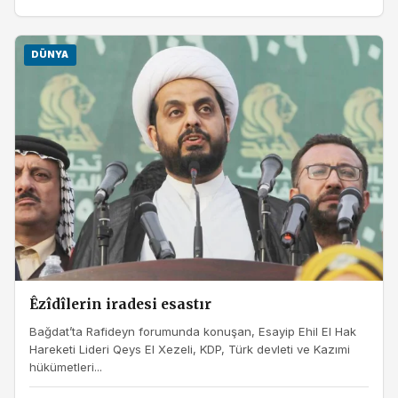
DÜNYA
Êzîdîlerin iradesi esastır
Bağdat’ta Rafideyn forumunda konuşan, Esayip Ehil El Hak
Hareketi Lideri Qeys El Xezeli, KDP, Türk devleti ve Kazımi
hükümetleri...