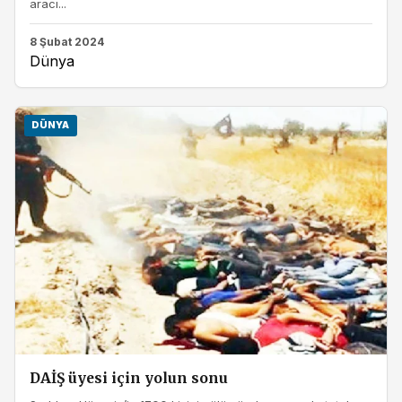
aracı...
8 Şubat 2024
Dünya
DÜNYA
DAİŞ üyesi için yolun sonu