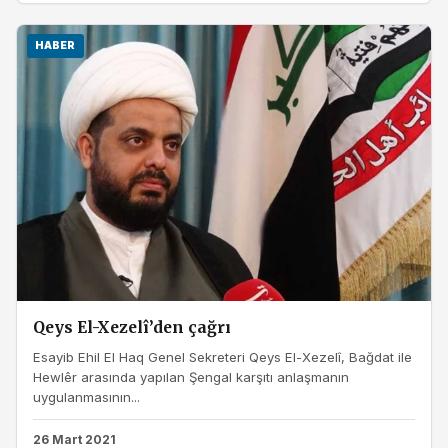
HABER
Qeys El-Xezelî’den çağrı
Esayib Ehil El Haq Genel Sekreteri Qeys El-Xezelî, Bağdat ile
Hewlêr arasında yapılan Şengal karşıtı anlaşmanın
uygulanmasının...
26 Mart 2021