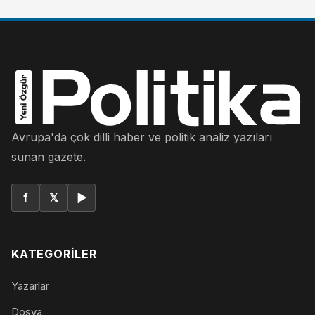
Avrupa'da çok dilli haber ve politik analiz yazıları
sunan gazete.
f
𝕏
▶
KATEGORILER
Yazarlar
Dosya