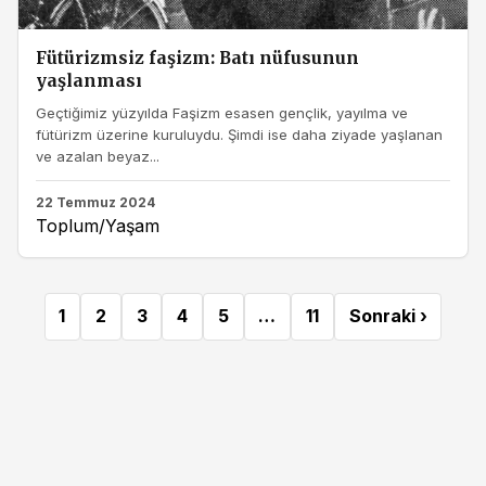
Fütürizmsiz faşizm: Batı nüfusunun
yaşlanması
Geçtiğimiz yüzyılda Faşizm esasen gençlik, yayılma ve
fütürizm üzerine kuruluydu. Şimdi ise daha ziyade yaşlanan
ve azalan beyaz...
22 Temmuz 2024
Toplum/Yaşam
1
2
3
4
5
…
11
Sonraki ›