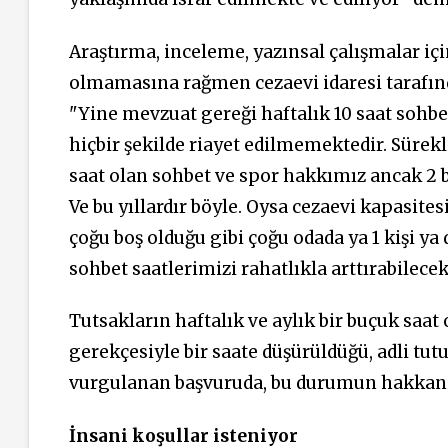
Araştırma, inceleme, yazınsal çalışmalar iç
olmamasına rağmen cezaevi idaresi tarafınd
"Yine mevzuat gereği haftalık 10 saat sohb
hiçbir şekilde riayet edilmemektedir. Sürekli
saat olan sohbet ve spor hakkımız ancak 2 b
Ve bu yıllardır böyle. Oysa cezaevi kapasite
çoğu boş olduğu gibi çoğu odada ya 1 kişi ya 
sohbet saatlerimizi rahatlıkla arttırabilece
Tutsakların haftalık ve aylık bir buçuk saat
gerekçesiyle bir saate düşürüldüğü, adli tutu
vurgulanan başvuruda, bu durumun hakkaniye
İnsani koşullar isteniyor