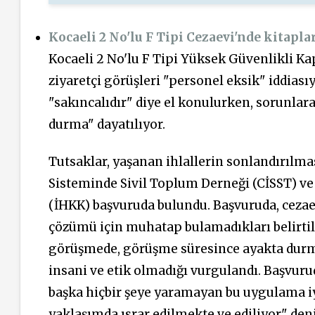
Kocaeli 2 No'lu F Tipi Cezaevi'nde kitapla
Kocaeli 2 No'lu F Tipi Yüksek Güvenlikli Kap
ziyaretçi görüşleri "personel eksik" iddiasıy
"sakıncalıdır" diye el konulurken, sorunlara
durma" dayatılıyor.
Tutsaklar, yaşanan ihlallerin sonlandırılmas
Sisteminde Sivil Toplum Derneği (CİSST) v
(İHKK) başvuruda bulundu. Başvuruda, cezaev
çözümü için muhatap bulamadıkları belirtildi
görüşmede, görüşme süresince ayakta durma 
insani ve etik olmadığı vurgulandı. Başvur
başka hiçbir şeye yaramayan bu uygulama i
yaklaşımda ısrar edilmekte ve ediliyor" deni