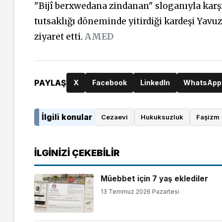
"Bijî berxwedana zindanan" sloganıyla karş
tutsaklığı döneminde yitirdiği kardeşi Yavu
ziyaret etti.
AMED
PAYLAŞ
X
Facebook
LinkedIn
WhatsApp
İlgili konular
Cezaevi
Hukuksuzluk
Faşizm
İLGINIZI ÇEKEBILIR
Müebbet için 7 yaş eklediler
13 Temmuz 2026 Pazartesi