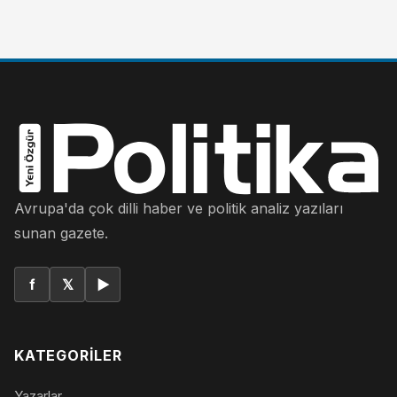
Avrupa'da çok dilli haber ve politik analiz yazıları
sunan gazete.
f
𝕏
▶
KATEGORILER
Yazarlar