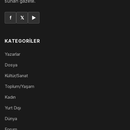
sunan gazete.
f
𝕏
▶
KATEGORILER
Yazarlar
Dosya
Kültür/Sanat
Toplum/Yaşam
Kadın
Yurt Dışı
Dünya
Forum