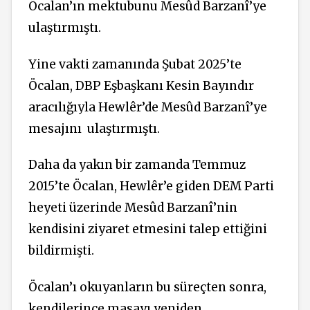
Öcalan’ın mektubunu Mesûd Barzanî’ye
ulaştırmıştı.
Yine vakti zamanında Şubat 2025’te
Öcalan, DBP Eşbaşkanı Kesin Bayındır
aracılığıyla Hewlêr’de Mesûd Barzanî’ye
mesajını
ulaştırmıştı.
Daha da yakın bir zamanda Temmuz
2015’te Öcalan, Hewlêr’e giden DEM Parti
heyeti üzerinde Mesûd Barzanî’nin
kendisini ziyaret etmesini talep ettiğini
bildirmişti.
Öcalan’ı okuyanların bu süreçten sonra,
kendilerince masayı yeniden