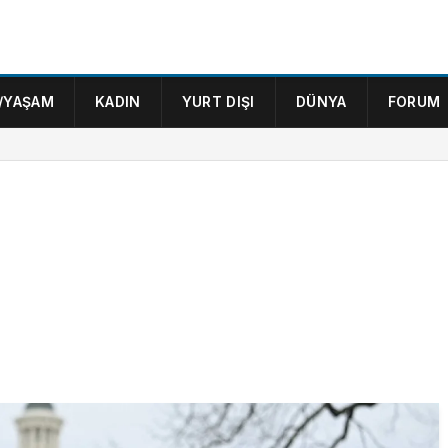
/YAŞAM
KADIN
YURT DIŞI
DÜNYA
FORUM