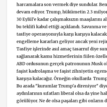
harcamalara son vermek diye sundular. Benz
devam ediyor. Trump, hükümetin 2.3 milyon si
30 Eylül'e kadar çalışmaksızın maaşlarını al
bu teklifi kabul ettiği açıklandı. Savunma v
tasfiye operasyonuyla karşı karşıya kalacakl
engelleme kararları geliyor ancak yeni re
Tasfiye işlerinde asıl amaç tasarruf diye su
sağlanarak kamu hizmetlerinin fiilen özelle
ABD ordusunun gerçek patronunun Musk old
faşist kadrolaşma ve faşist zihniyetin egeme
karşıya kalacağız. Örneğin okullarda Trump v
Bu arada "kurumlar Trump'a direniyor" diy
aydınlarının sıfatları liberal olsa da yine ha
görülüyor. Ne de olsa paşaları gibi onların 