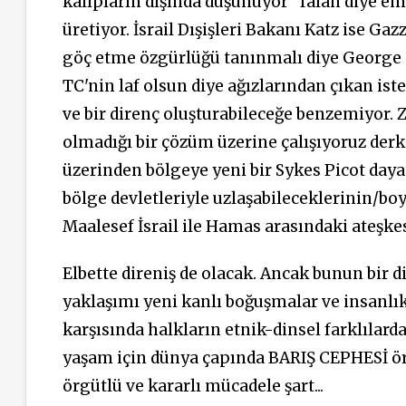
kalıpların dışında düşünüyor" falan diye em
üretiyor. İsrail Dışişleri Bakanı Katz ise G
göç etme özgürlüğü tanınmalı diye George Or
TC'nin laf olsun diye ağızlarından çıkan ist
ve bir direnç oluşturabileceğe benzemiyor. Zi
olmadığı bir çözüm üzerine çalışıyoruz derk
üzerinden bölgeye yeni bir Sykes Picot daya
bölge devletleriyle uzlaşabileceklerinin/bo
Maalesef İsrail ile Hamas arasındaki ateşke
Elbette direniş de olacak. Ancak bunun bir 
yaklaşımı yeni kanlı boğuşmalar ve insanlı
karşısında halkların etnik-dinsel farklılar
yaşam için dünya çapında BARIŞ CEPHESİ örm
örgütlü ve kararlı mücadele şart...