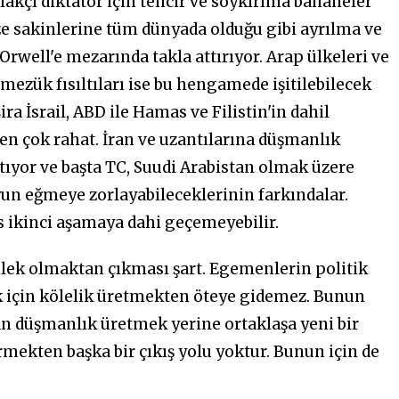
lakçı diktatör için tehcir ve soykırıma bahaneler
azze sakinlerine tüm dünyada olduğu gibi ayrılma ve
well'e mezarında takla attırıyor. Arap ülkeleri ve
emezük fısıltıları ise bu hengamede işitilebilecek
ra İsrail, ABD ile Hamas ve Filistin'in dahil
en çok rahat. İran ve uzantılarına düşmanlık
tıyor ve başta TC, Suudi Arabistan olmak üzere
yun eğmeye zorlayabileceklerinin farkındalar.
s ikinci aşamaya dahi geçemeyebilir.
dilek olmaktan çıkması şart. Egemenlerin politik
k için kölelik üretmekten öteye gidemez. Bunun
dan düşmanlık üretmek yerine ortaklaşa yeni bir
ekten başka bir çıkış yolu yoktur. Bunun için de