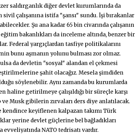
er saldırganlık diğer devlet kurumlarında da
vil çalışanına istifa "şansı" sundu. İşi bırakanlar
abilecekler. Şu ana kadar 65 bin civarında çalışanın
e eğitim bakanlıkları da inceleme altında, benzer bir
ar. Federal yargıçlardan tasfiye politikalarını
jimin bunu aşmanın yolunu bulması zor olmaz.
nulsa da devletin "sosyal" alandan el çekmesi
ştirilmelerine şahit olacağız. Mesela şimdiden
uğu söylenebilir. Aynı zamanda bu kurumlarda
n haline getirilmeye çalışıldığı bir süreçle karşı
e Musk gibilerin zırvaları ders diye anlatılacak.
e kendince keyiflenen kalpazan takımı Türk
lklar yerine devlet güçlerine bel bağladıkları
da evveliyatında NATO tedrisatı vardır.