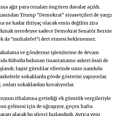
ına ağır para cezaları öngören davalar açıldı.
rkasından Trump "Demokrat" siyasetçileri de yargı
a ne kadar ihtiyaç olacak emin değilim zira
 çıkmak neredeyse sadece Demokrat Senatör Bernie
ok da "muhalefet"i dert etmesi beklenemez.
 yakalama ve gönderme işlemlerine de devam
sında Küba'da bulunan Guantanamo askeri üssü de
şlandı; faşist güruhlar ellerinde uzun namlulu
maskelerle sokaklarda gövde gösterisi yapıyorlar.
r, onları sokaklardan kovalıyorlar.
minyum ithalatına getirdiği ek gümrük vergileriyle
un gelmesi için de uğraşıyor, geçen hafta
arı alarak bu süreci hızlandırdı. Ayrıca yeni