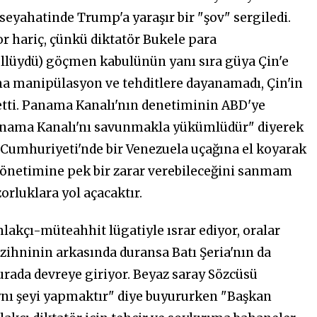
seyahatinde Trump'a yaraşır bir "şov" sergiledi.
dor hariç, çünkü diktatör Bukele para
üllüydü) göçmen kabulünün yanı sıra güya Çin'e
ma manipülasyon ve tehditlere dayanamadı, Çin'in
n etti. Panama Kanalı'nın denetiminin ABD'ye
 Panama Kanalı'nı savunmakla yükümlüdür" diyerek
 Cumhuriyeti'nde bir Venezuela uçağına el koyarak
yönetimine pek bir zarar verebileceğini sanmam
rluklara yol açacaktır.
lakçı-müteahhit lügatiyle ısrar ediyor, oralar
zihninin arkasında duransa Batı Şeria'nın da
 burada devreye giriyor. Beyaz saray Sözcüsü
aynı şeyi yapmaktır" diye buyururken "Başkan