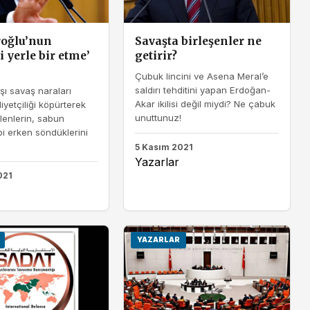
roğlu’nun
Savaşta birleşenler ne
i yerle bir etme’
getirir?
Çubuk lincini ve Asena Meral’e
saldırı tehditini yapan Erdoğan-
şı savaş naraları
Akar ikilisi değil miydi? Ne çabuk
liyetçiliği köpürterek
unuttunuz!
elenlerin, sabun
i erken söndüklerini
5 Kasım 2021
Yazarlar
021
YAZARLAR