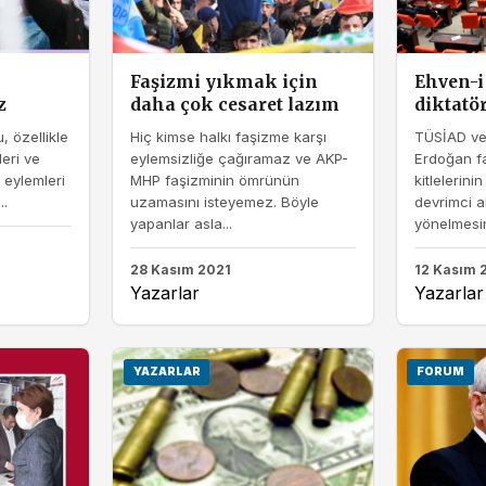
Faşizmi yıkmak için
Ehven-i 
z
daha çok cesaret lazım
diktatör
, özellikle
Hiç kimse halkı faşizme karşı
TÜSİAD ve 
eri ve
eylemsizliğe çağıramaz ve AKP-
Erdoğan fa
 eylemleri
MHP faşizminin ömrünün
kitlelerini
..
uzamasını isteyemez. Böyle
devrimci a
yapanlar asla...
yönelmesini
28 Kasım 2021
12 Kasım 
Yazarlar
Yazarlar
YAZARLAR
FORUM