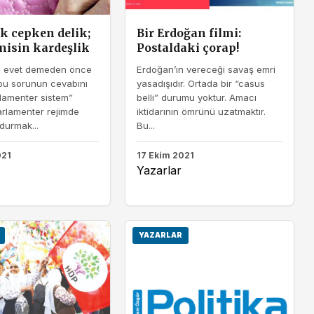
ik cepken delik;
Bir Erdoğan filmi:
misin kardeşlik
Postaldaki çorap!
 evet demeden önce
Erdoğan’ın vereceği savaş emri
u sorunun cevabını
yasadışıdır. Ortada bir “casus
rlamenter sistem”
belli” durumu yoktur. Amacı
arlamenter rejimde
iktidarının ömrünü uzatmaktır.
durmak...
Bu...
021
17 Ekim 2021
Yazarlar
YAZARLAR