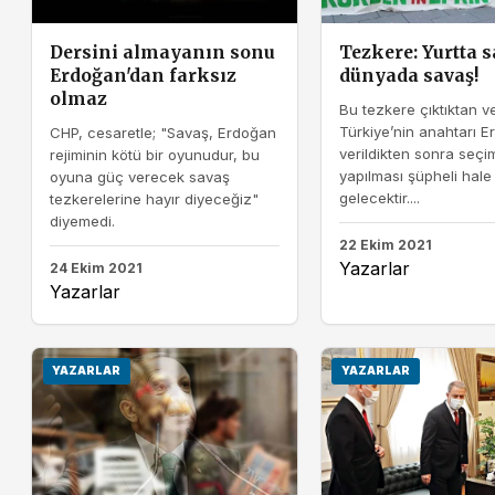
Dersini almayanın sonu
Tezkere: Yurtta s
Erdoğan'dan farksız
dünyada savaş!
olmaz
Bu tezkere çıktıktan v
Türkiye’nin anahtarı E
CHP, cesaretle; "Savaş, Erdoğan
verildikten sonra seçim
rejiminin kötü bir oyunudur, bu
yapılması şüpheli hale
oyuna güç verecek savaş
gelecektir....
tezkerelerine hayır diyeceğiz"
diyemedi.
22 Ekim 2021
Yazarlar
24 Ekim 2021
Yazarlar
YAZARLAR
YAZARLAR