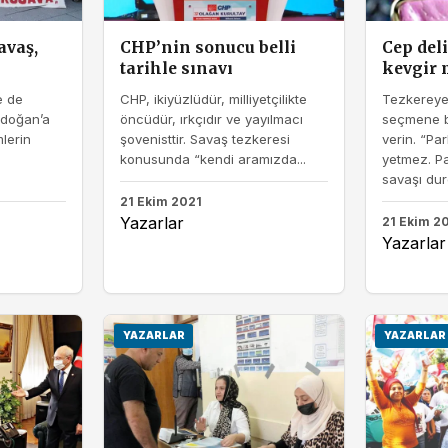
avaş,
CHP’nin sonucu belli
Cep del
tarihle sınavı
kevgir 
e de
CHP, ikiyüzlüdür, milliyetçilikte
Tezkereye
rdoğan’a
öncüdür, ırkçıdır ve yayılmacı
seçmene b
lerin
şovenisttir. Savaş tezkeresi
verin. “Pa
konusunda “kendi aramızda...
yetmez. P
savaşı dur
21 Ekim 2021
Yazarlar
21 Ekim 2
Yazarlar
YAZARLAR
YAZARLAR