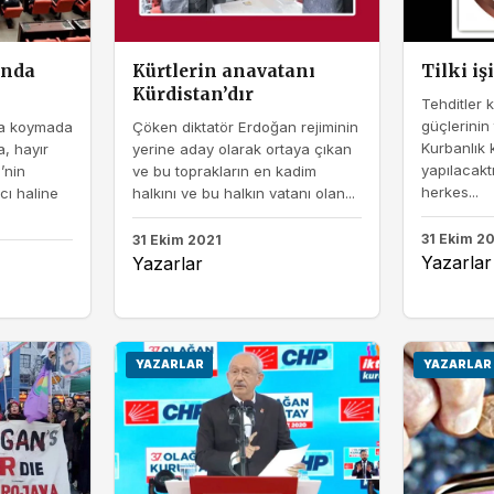
ında
Kürtlerin anavatanı
Tilki iş
Kürdistan’dır
Tehditler 
güçlerinin 
ya koymada
Çöken diktatör Erdoğan rejiminin
Kurbanlık
, hayır
yerine aday olarak ortaya çıkan
yapılacakt
’nin
ve bu toprakların en kadim
herkes...
cı haline
halkını ve bu halkın vatanı olan...
31 Ekim 2
31 Ekim 2021
Yazarlar
Yazarlar
YAZARLAR
YAZARLAR