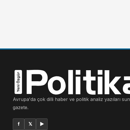
Avrupa'da çok dilli haber ve politik analiz yazıları su
gazete.
f
𝕏
▶