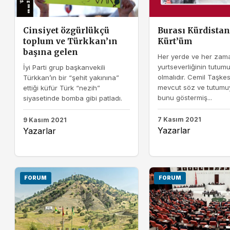
Cinsiyet özgürlükçü
Burası Kürdistan
toplum ve Türkkan’ın
Kürt’üm
başına gelen
Her yerde ve her zam
yurtseverliğinin tutum
İyi Parti grup başkanvekili
olmalıdır. Cemil Taşke
Türkkan’ın bir “şehit yakınına”
mevcut söz ve tutumuy
ettiği küfür Türk “nezih”
bunu göstermiş...
siyasetinde bomba gibi patladı.
7 Kasım 2021
9 Kasım 2021
Yazarlar
Yazarlar
FORUM
FORUM