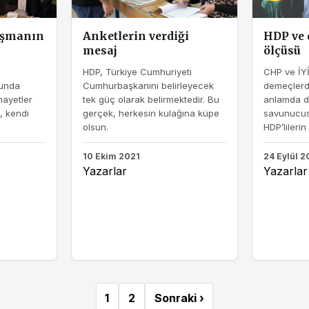
uşmanın
Anketlerin verdiği
HDP ve
mesaj
ölçüsü
HDP, Türkiye Cumhuriyeti
CHP ve İYİ
unda
Cumhurbaşkanını belirleyecek
demeçlerd
nayetler
tek güç olarak belirmektedir. Bu
anlamda d
, kendi
gerçek, herkesin kulağına küpe
savunucusu
olsun.
HDP’lilerin 
10 Ekim 2021
24 Eylül 2
Yazarlar
Yazarlar
1
2
Sonraki ›