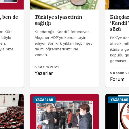
, ben de
Türkiye siyasetinin
Kılıçda
sağlığı
‘Kandil’
sözü
an Kürt
Kılıçdaroğlu Kandil’i fethediyor,
u böyle
Akşener HDP’ye konum tayin
PKK’ye kar
sen,
ediyor. Son kırk yıldan hiçbir şey
atarak, mil
la bize
de mi öğrenmediniz? Ne
iktidara g
zaman...
köpüğü gib
geçmişin...
5 Kasım 2021
Yazarlar
5 Kasım 2
Forum
YAZARLAR
YAZARLAR