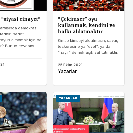
i “siyasi cinayet”
“Çekimser” oyu
kullanmak, kendini ve
karşısında demokrasi
halkı aldatmaktır
tedbiri nedir?
 koyun olmamak için ne
Kimse kimseyi aldatmasın; savaş
ır? Bunun cevabını
tezkeresine ya “evet”, ya da
“hayır” demek açık saf tutmaktır.
021
25 Ekim 2021
Yazarlar
YAZARLAR