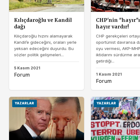
Kılıçdaroğlu ve Kandil
CHP'nin "hayır"
dağı
hayır vardır!
Kılıçdaroğlu hızını alamayarak
CHP gerekçeleri orta
Kandil’e gideceğini, oraları yerle
oportünist davransa da
yeksan edeceğini duyurdu. Bu
oyu vermesi, AKP-MHP
sözler politik gelişmeleri...
iktidarını sürdürme ara
getirdiği...
5 Kasım 2021
Forum
1 Kasım 2021
Forum
YAZARLAR
YAZARLAR