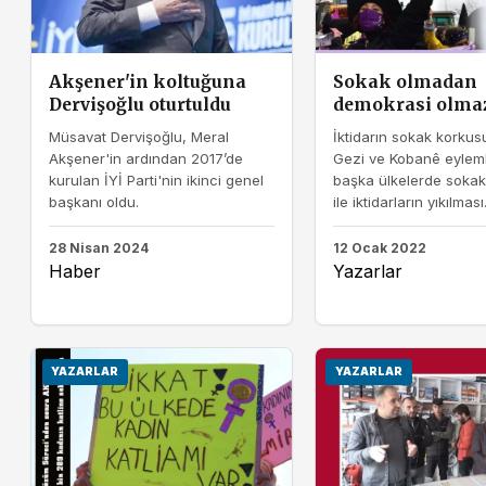
Akşener'in koltuğuna
Sokak olmadan
Dervişoğlu oturtuldu
demokrasi olma
Müsavat Dervişoğlu, Meral
İktidarın sokak korkusu
Akşener'in ardından 2017’de
Gezi ve Kobanê eyleml
kurulan İYİ Parti'nin ikinci genel
başka ülkelerde sokak
başkanı oldu.
ile iktidarların yıkılması.
28 Nisan 2024
12 Ocak 2022
Haber
Yazarlar
YAZARLAR
YAZARLAR