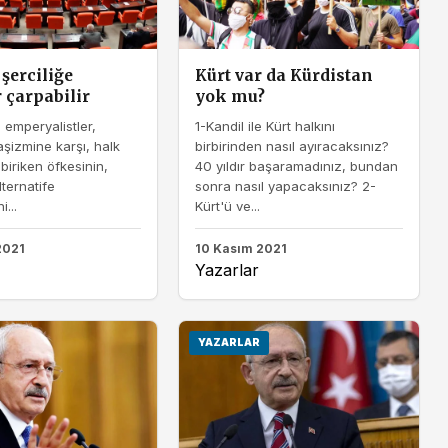
şerciliğe
Kürt var da Kürdistan
 çarpabilir
yok mu?
emperyalistler,
1-Kandil ile Kürt halkını
şizmine karşı, halk
birbirinden nasıl ayıracaksınız?
n biriken öfkesinin,
40 yıldır başaramadınız, bundan
lternatife
sonra nasıl yapacaksınız? 2-
...
Kürt'ü ve...
2021
10 Kasım 2021
Yazarlar
YAZARLAR