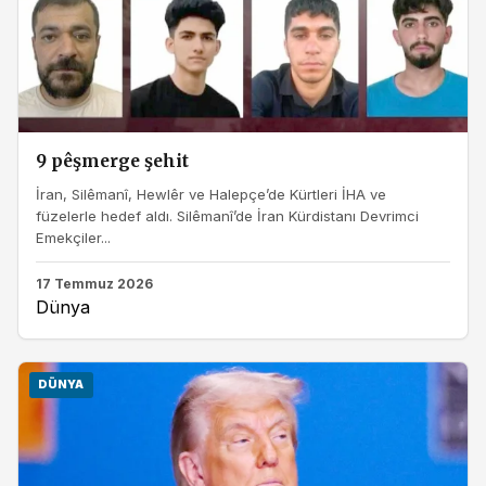
9 pêşmerge şehit
İran, Silêmanî, Hewlêr ve Halepçe’de Kürtleri İHA ve
füzelerle hedef aldı. Silêmanî’de İran Kürdistanı Devrimci
Emekçiler...
17 Temmuz 2026
Dünya
DÜNYA