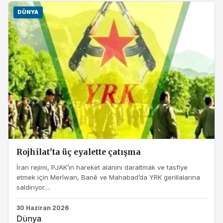
DÜNYA
Rojhilat’ta üç eyalette çatışma
İran rejimi, PJAK’ın hareket alanını daraltmak ve tasfiye
etmek için Merîwan, Banê ve Mahabad’da YRK gerillalarına
saldırıyor....
30 Haziran 2026
Dünya