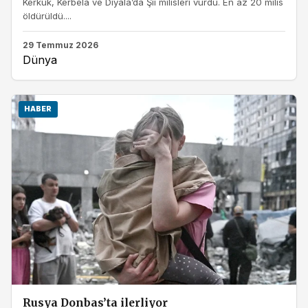
Kerkük, Kerbela ve Diyala’da Şii milisleri vurdu. En az 20 milis
öldürüldü....
29 Temmuz 2026
Dünya
HABER
Rusya Donbas’ta ilerliyor