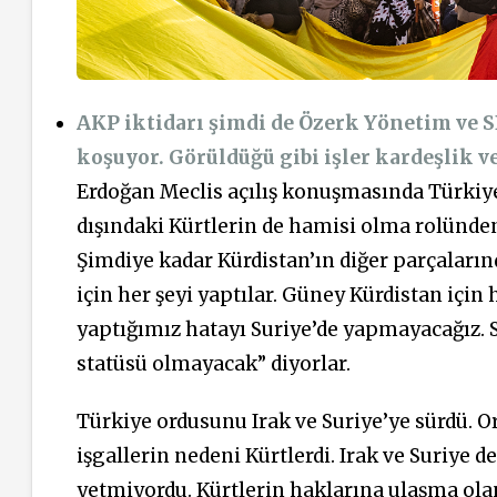
AKP iktidarı şimdi de Özerk Yönetim ve S
koşuyor. Görüldüğü gibi işler kardeşlik 
Erdoğan Meclis açılış konuşmasında Türkiye
dışındaki Kürtlerin de hamisi olma rolünde
Şimdiye kadar Kürdistan’ın diğer parçaların
için her şeyi yaptılar. Güney Kürdistan için h
yaptığımız hatayı Suriye’de yapmayacağız. Su
statüsü olmayacak” diyorlar.
Türkiye ordusunu Irak ve Suriye’ye sürdü. Or
işgallerin nedeni Kürtlerdi. Irak ve Suriye d
yetmiyordu. Kürtlerin haklarına ulaşma ola