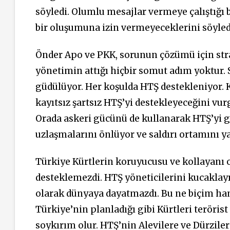
söyledi. Olumlu mesajlar vermeye çalıştığı
bir oluşumuna izin vermeyeceklerini söyledi.
Önder Apo ve PKK, sorunun çözümü için strat
yönetimin attığı hiçbir somut adım yoktur. 
güdülüyor. Her koşulda HTŞ destekleniyor. K
kayıtsız şartsız HTŞ’yi destekleyeceğini vu
Orada askeri gücünü de kullanarak HTŞ’yi gü
uzlaşmalarını önlüyor ve saldırı ortamını y
Türkiye Kürtlerin koruyucusu ve kollayanı o
desteklemezdi. HTŞ yöneticilerini kucaklayıp
olarak dünyaya dayatmazdı. Bu ne biçim hamil
Türkiye’nin planladığı gibi Kürtleri terörist
soykırım olur. HTŞ’nin Alevilere ve Dürziler