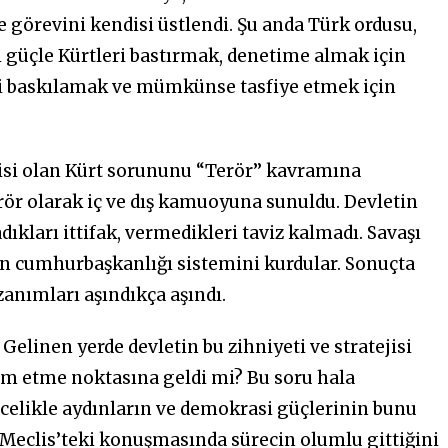
görevini kendisi üstlendi. Şu anda Türk ordusu,
i güçle Kürtleri bastırmak, denetime almak için
leri baskılamak ve mümkünse tasfiye etmek için
isi olan Kürt sorununu “Terör’’ kavramına
 terör olarak iç ve dış kamuoyuna sunuldu. Devletin
kları ittifak, vermedikleri taviz kalmadı. Savaşı
len cumhurbaşkanlığı sistemini kurdular. Sonuçta
anımları aşındıkça aşındı.
Gelinen yerde devletin bu zihniyeti ve stratejisi
slim etme noktasına geldi mi? Bu soru hala
ncelikle aydınların ve demokrasi güçlerinin bunu
 Meclis’teki konuşmasında sürecin olumlu gittiğini