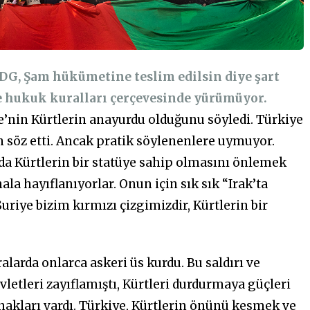
DG, Şam hükümetine teslim edilsin diye şart
ve hukuk kuralları çerçevesinde yürümüyor.
’nin Kürtlerin anayurdu olduğunu söyledi. Türkiye
n söz etti. Ancak pratik söylenenlere uymuyor.
da Kürtlerin bir statüye sahip olmasını önlemek
ala hayıflanıyorlar. Onun için sık sık “Irak’ta
riye bizim kırmızı çizgimizdir, Kürtlerin bir
alarda onlarca askeri üs kurdu. Bu saldırı ve
evletleri zayıflamıştı, Kürtleri durdurmaya güçleri
nakları vardı. Türkiye, Kürtlerin önünü kesmek ve