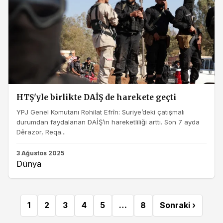
HTŞ'yle birlikte DAİŞ de harekete geçti
YPJ Genel Komutanı Rohilat Efrîn: Suriye’deki çatışmalı
durumdan faydalanan DAİŞ’in hareketliliği arttı. Son 7 ayda
Dêrazor, Reqa...
3 Ağustos 2025
Dünya
1
2
3
4
5
…
8
Sonraki ›