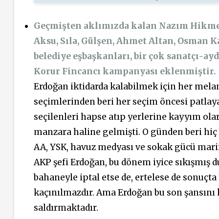
Geçmişten aklımızda kalan Nazım Hikmet,
Aksu, Sıla, Gülşen, Ahmet Altan, Osman Kav
belediye eşbaşkanları, bir çok sanatçı-ay
Korur Fincancı kampanyası eklenmiştir.
Erdoğan iktidarda kalabilmek için her melan
seçimlerinden beri her seçim öncesi patlaya
seçilenleri hapse atıp yerlerine kayyım olar
manzara haline gelmişti. O günden beri hi
AA, YSK, havuz medyası ve sokak gücü marif
AKP şefi Erdoğan, bu dönem iyice sıkışmış d
bahaneyle iptal etse de, ertelese de sonuçt
kaçınılmazdır. Ama Erdoğan bu son şansını
saldırmaktadır.