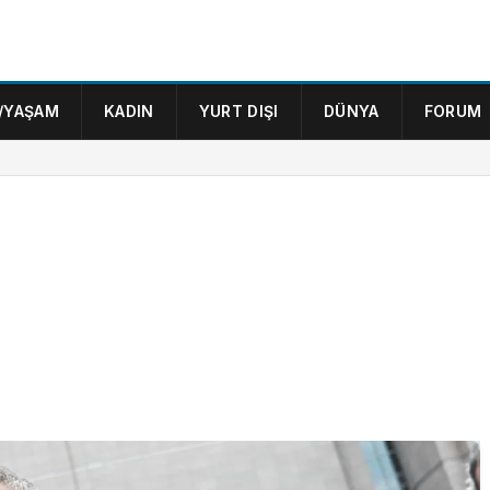
/YAŞAM
KADIN
YURT DIŞI
DÜNYA
FORUM