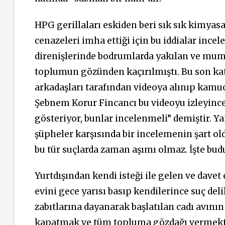
HPG gerillaları eskiden beri sık sık kimyas
cenazeleri imha ettiği için bu iddialar inc
direnişlerinde bodrumlarda yakılan ve mum 
toplumun gözünden kaçırılmıştı. Bu son katl
arkadaşları tarafından videoya alınıp kamuo
Şebnem Korur Fincancı bu videoyu izleyince, 
gösteriyor, bunlar incelenmeli” demiştir. 
şüpheler karşısında bir incelemenin şart ol
bu tür suçlarda zaman aşımı olmaz. İşte budu
Yurtdışından kendi isteği ile gelen ve davet e
evini gece yarısı basıp kendilerince suç deli
zabıtlarına dayanarak başlatılan cadı avın
kapatmak ve tüm topluma gözdağı vermekt