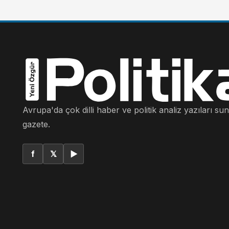
Avrupa'da çok dilli haber ve politik analiz yazıları su
gazete.
f
𝕏
▶