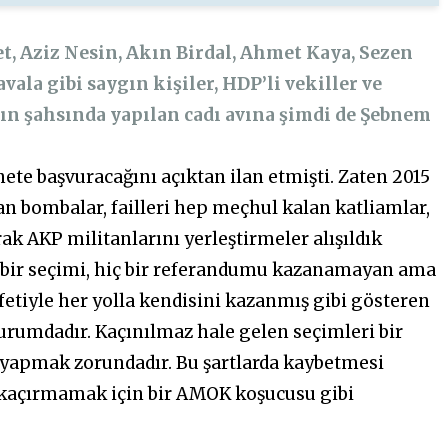
 Aziz Nesin, Akın Birdal, Ahmet Kaya, Sezen
ala gibi saygın kişiler, HDP’li vekiller ve
dın şahsında yapılan cadı avına şimdi de Şebnem
ete başvuracağını açıktan ilan etmişti. Zaten 2015
n bombalar, failleri hep meçhul kalan katliamlar,
ak AKP militanlarını yerleştirmeler alışıldık
ç bir seçimi, hiç bir referandumu kazanamayan ama
etiyle her yolla kendisini kazanmış gibi gösteren
urumdadır. Kaçınılmaz hale gelen seçimleri bir
a yapmak zorundadır. Bu şartlarda kaybetmesi
 kaçırmamak için bir AMOK koşucusu gibi