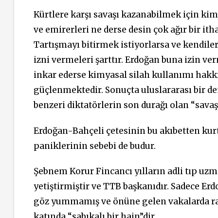
Kürtlere karşı savaşı kazanabilmek için kim
ve emirerleri ne derse desin çok ağır bir ith
Tartışmayı bitirmek istiyorlarsa ve kendile
izni vermeleri şarttır. Erdoğan buna izin 
inkar ederse kimyasal silah kullanımı hakkı
güçlenmektedir. Sonuçta uluslararası bir d
benzeri diktatörlerin son durağı olan “sav
Erdoğan-Bahçeli çetesinin bu akıbetten kurt
paniklerinin sebebi de budur.
Şebnem Korur Fincancı yılların adli tıp uzm
yetiştirmiştir ve TTB başkanıdır. Sadece Er
göz yummamış ve önüne gelen vakalarda rapo
katında “sabıkalı bir hain”dir.