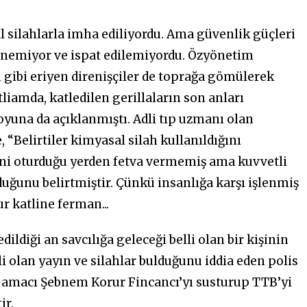
al silahlarla imha ediliyordu. Ama güvenlik güçleri
elenemiyor ve ispat edilemiyordu. Özyönetim
gibi eriyen direnişçiler de toprağa gömülerek
iamda, katledilen gerillaların son anları
yuna da açıklanmıştı. Adli tıp uzmanı olan
“Belirtiler kimyasal silah kullanıldığını
Yani oturduğu yerden fetva vermemiş ama kuvvetli
duğunu belirtmiştir. Çünkü insanlığa karşı işlenmiş
r katline ferman...
dildiği an savcılığa geleceği belli olan bir kişinin
li olan yayın ve silahlar bulduğunu iddia eden polis
ın amacı Şebnem Korur Fincancı’yı susturup TTB’yi
ir.