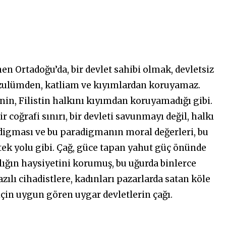
nen Ortadoğu’da, bir devlet sahibi olmak, devletsiz
rı zulümden, katliam ve kıyımlardan koruyamaz.
inin, Filistin halkını kıyımdan koruyamadığı gibi.
r coğrafi sınırı, bir devleti savunmayı değil, halkı
digması ve bu paradigmanın moral değerleri, bu
ek yolu gibi. Çağ, güce tapan yahut güç önünde
anlığın haysiyetini korumuş, bu uğurda binlerce
azılı cihadistlere, kadınları pazarlarda satan köle
için uygun gören uygar devletlerin çağı.