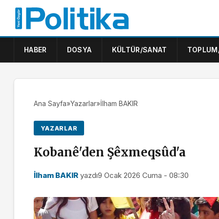
HABER
DOSYA
KÜLTÜR/SANAT
TOPLUM
Ana Sayfa
»
Yazarlar
»
İlham BAKIR
YAZARLAR
Kobanê'den Şêxmeqsûd'a
İlham BAKIR
yazdı
9 Ocak 2026 Cuma - 08:30