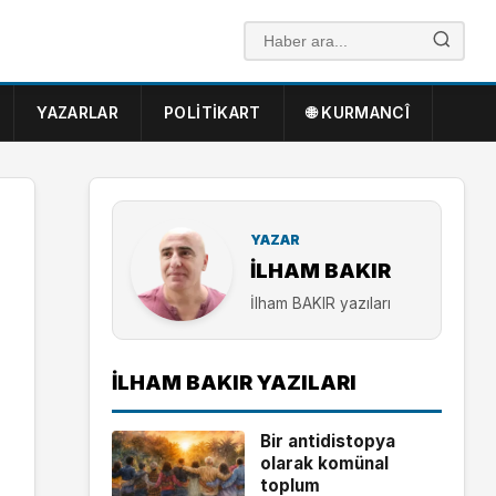
YAZARLAR
POLITIKART
🌐 KURMANCÎ
YAZAR
İLHAM BAKIR
İlham BAKIR yazıları
İLHAM BAKIR YAZILARI
Bir antidistopya
olarak komünal
toplum