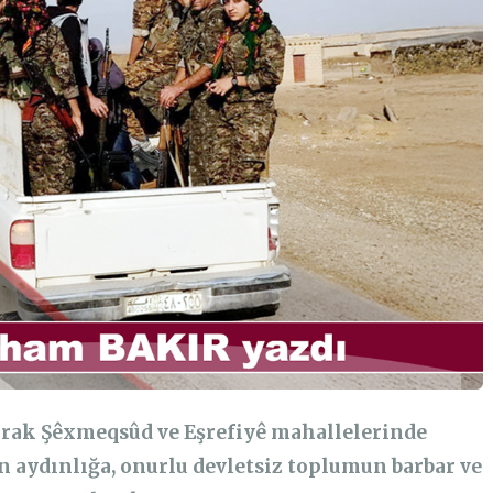
arak Şêxmeqsûd ve Eşrefiyê mahallelerinde
ın aydınlığa, onurlu devletsiz toplumun barbar ve