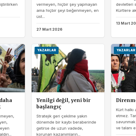
ştirilirken
vermeyen, hiçbir şey yapmayan
devletleri 
ama hiçbir şeyi beğenmeyen, en
Kürtlere ak
üst...
13 Mart 2
27 Mart 2026
YAZARLAR
YAZARLAR
 daha
Yenilgi değil, yeni bir
Direnme
k
başlangıç
Kürt halkı 
etmez. Ta
lemeyen,
Stratejik geri çekilme yakın
savunmak d
yen,
dönemde bir kaybı beraberinde
ve talanı e
emeyen
getirse de uzun vadede,
dırı...
korunan kazanımların...