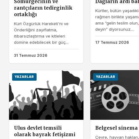
Sömürgecinin ve
Dağların ardı ba
rantçıların tedirginlik
Kürtler, bütün yaşadıkl
ortaklığı
rağmen birlikte yaşam
ama “gelin teslim olun
Kürt Özgürlük Hareketi'ni ve
deyin” diyorsunuz....
Önderliğini zayıflatma,
itibarsızlaştırma ve kitleleri
domine edebilecek bir güç...
17 Temmuz 2026
31 Temmuz 2026
YAZARLAR
YAZARLAR
Ulus devlet temsili
Belgesel sinema
olarak bayrak fetişizmi
Çevre, hayvan hakları