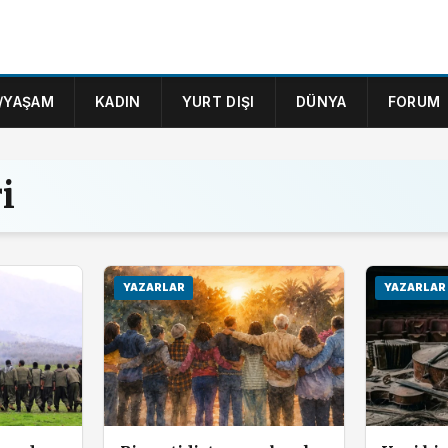
/YAŞAM
KADIN
YURT DIŞI
DÜNYA
FORUM
i
YAZARLAR
YAZARLAR