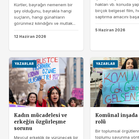
hakları vb. konuda yap
Kürtler, bayrağın nemenem bir
birçok belgesel film, 
şey olduğunu, bayrakla hangi
saptırma amacını başarıl
suçların, hangi günahların
görünmez kılındığını ve mutlak...
5 Haziran 2026
12 Haziran 2026
YAZARLAR
YAZARLAR
Kadın mücadelesi ve
Komünal inşada 
erkeğin özgürleşme
rolü
sorunu
Bir toplumsal örgütle
toplumu savunma yönt
Mevcut erkeklik ile yürünecek bir