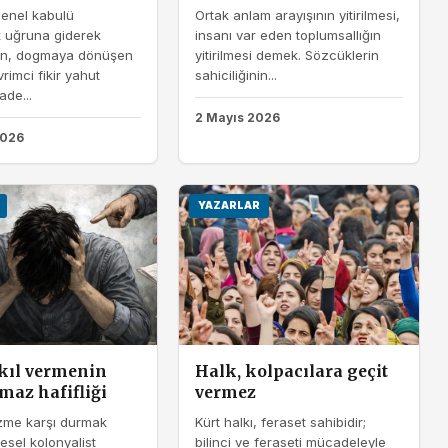
enel kabulü
Ortak anlam arayışının yitirilmesi,
k uğruna giderek
insanı var eden toplumsallığın
an, dogmaya dönüşen
yitirilmesi demek. Sözcüklerin
rimci fikir yahut
sahiciliğinin...
ade...
2 Mayıs 2026
2026
YAZARLAR
akıl vermenin
Halk, kolpacılara geçit
maz hafifliği
vermez
zme karşı durmak
Kürt halkı, feraset sahibidir;
esel kolonyalist
bilinci ve feraseti mücadeleyle