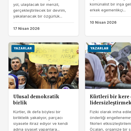
komünalist bir inşa geli
yol, ulaşılacak bir menzil,
erkek egemenlikçi...
gerçekleştirilecek bir devrim,
yakalanacak bir özgürlük...
10 Nisan 2026
17 Nisan 2026
YAZARLAR
YAZARLAR
Ulusal demokratik
Kürtleri bir kere
birlik
lidersizleştirme
Kürtler, ilk defa böylesi bir
Fiziki olarak imha edi
birliktelik yakalıyor, parçacı
önderliği engelleneme
siyasete itiraz ediyor ve kendi
fikirleri etkisizleştiril
adına siyaset yapanlara...
Öcalan, organize bir sal