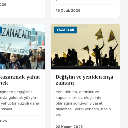
026
16 Ocak 2026
YAZARLAR
 kazanmak yahut
Değişim ve yeniden inşa
mek
zamanı
 içinden geçtiğimiz
Yeni dönem, derinlikli ve
rıyla gelecek yüzyılını
kapsamlı bir öz eleştirinin
ahut bir yüzyılı daha
olanağını sunuyor. Siyaset,
timali...
diplomasi, yerel yönetim, basın
ve...
2025
28 Kasım 2025