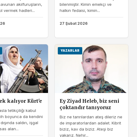
savunan akılfuruşların,
bilenmiştir. Kimin emekçi ve
ıl vermek hadleri...
halkın fedaisi, kimin...
026
27 Şubat 2026
YAZARLAR
k kalıyor Kürt'e
Ey Ziyad Heleb, biz seni
çoktandır tanıyoruz
asla tetikçiliği kabul
rih boyunca da kendini
Biz ne tanrılardan ateş dileriz ne
ışında saldırı, işgal
de imparatorlardan adalet. Kibrit
sas alan...
biziz, kav da biziz. Ateşi biz
yakarız. Nehir...