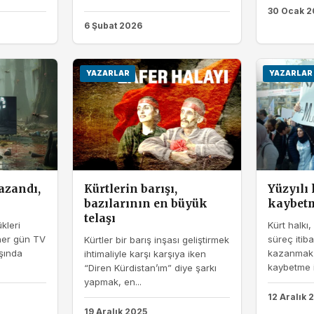
30 Ocak 2
6 Şubat 2026
YAZARLAR
YAZARLAR
azandı,
Kürtlerin barışı,
Yüzyılı
bazılarının en büyük
kaybet
telaşı
kleri
Kürt halkı,
 her gün TV
süreç itiba
Kürtler bir barış inşası geliştirmek
şında
kazanmak y
ihtimaliyle karşı karşıya iken
kaybetme ih
“Diren Kürdistan’ım” diye şarkı
yapmak, en...
12 Aralık 
19 Aralık 2025