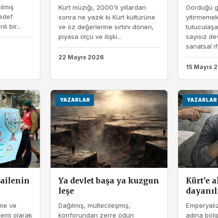
ılmış
Kürt müziği, 2000'li yıllardan
Gördüğü g
hedef
sonra ne yazık ki Kürt kültürüne
yitirmeme
ı bir...
ve öz değerlerine sırtını dönen,
tutuculaş
piyasa ölçü ve ilişki...
sayısız dev
sanatsal if
22 Mayıs 2026
15 Mayıs 
YAZARLAR
YAZARLAR
ailenin
Ya devlet başa ya kuzgun
Kürt’e 
leşe
dayanıl
nme ve
Dağılmış, mültecileşmiş,
Emperyali
emi olarak
konforundan zerre ödün
adına bölg