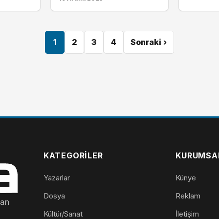
1
2
3
4
Sonraki ›
KATEGORILER
KURUMSA
Yazarlar
Künye
Dosya
Reklam
nan
Kültür/Sanat
İletişim