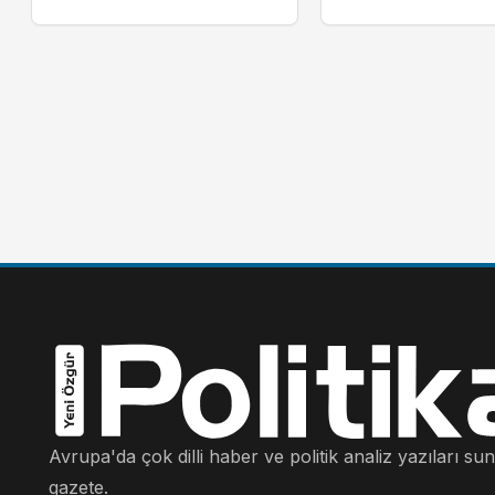
Avrupa'da çok dilli haber ve politik analiz yazıları su
gazete.