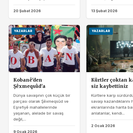
20 Şubat 2026
13 Şubat 2026
YAZARLAR
YAZARLAR
Kobanê'den
Kürtler çoktan k
Şêxmeqsûd'a
siz kaybettiniz
Dünya savaşının çok küçük bir
Kürtlere karşı sürdürdü
parçası olarak Şêxmeqsûd ve
savaşı kazandıklarını
Eşrefiyê mahallelerinde
ekranlarında harita ba
yaşanan, alelade bir savaş
anlatanlar, kendi...
değil,...
2 Ocak 2026
9 Ocak 2026