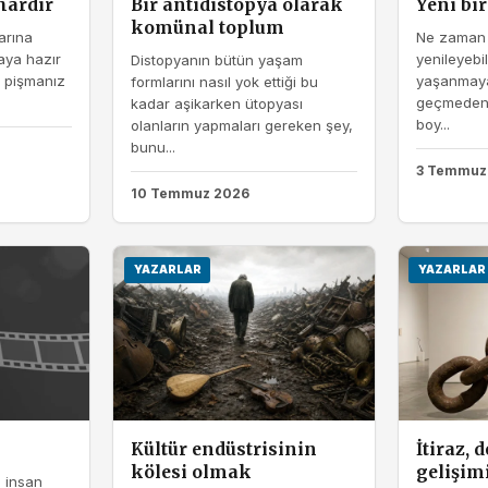
hardır
Bir antidistopya olarak
Yeni bi
komünal toplum
arına
Ne zaman 
aya hazır
yenileyebi
Distopyanın bütün yaşam
, pişmanız
yaşanmaya
formlarını nasıl yok ettiği bu
geçmeden 
kadar aşikarken ütopyası
boy...
olanların yapmaları gereken şey,
bunu...
3 Temmuz
10 Temmuz 2026
YAZARLAR
YAZARLAR
Kültür endüstrisinin
İtiraz, 
kölesi olmak
gelişim
, insan