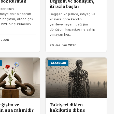
r söz kurmak
Değişim ve dönüşüm,
itirazla başlar
kendisini
lmeye dair bir sorun
Değişen koşullara, ihtiyaç ve
 başlasa, orada çok
krizlere göre kendini
hızlı bir çürümenin
yenileyemeyen, değişim
dönüşüm kapasitesine sahip
olmayan her...
 2026
26 Haziran 2026
YAZARLAR
değişim ve
Takiyeci dilden
in ana rahmidir
hakikatin diline