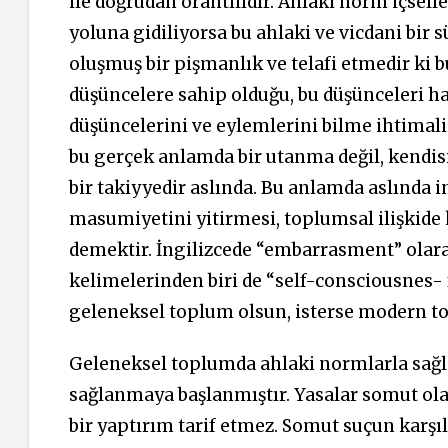
ile doğrudan orantılıdır. Ahlaki norm içselle
yoluna gidiliyorsa bu ahlaki ve vicdani bir s
oluşmuş bir pişmanlık ve telafi etmedir ki 
düşüncelere sahip olduğu, bu düşünceleri ha
düşüncelerini ve eylemlerini bilme ihtimali
bu gerçek anlamda bir utanma değil, kendis
bir takiyyedir aslında. Bu anlamda aslında
masumiyetini yitirmesi, toplumsal ilişkid
demektir. İngilizcede “embarrasment” olar
kelimelerinden biri de “self-consciousnes- f
geleneksel toplum olsun, isterse modern t
Geleneksel toplumda ahlaki normlarla sağ
sağlanmaya başlanmıştır. Yasalar somut ola
bir yaptırım tarif etmez. Somut suçun karşılı