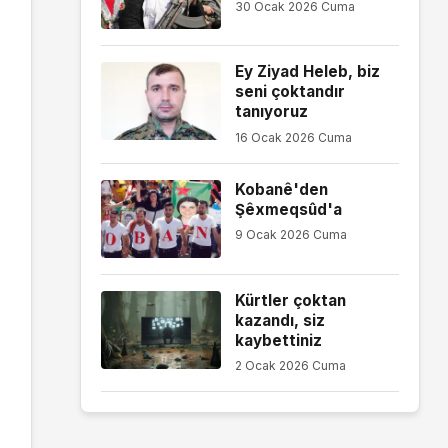
30 Ocak 2026 Cuma
Ey Ziyad Heleb, biz
seni çoktandır
tanıyoruz
16 Ocak 2026 Cuma
Kobanê'den
Şêxmeqsûd'a
9 Ocak 2026 Cuma
Kürtler çoktan
kazandı, siz
kaybettiniz
2 Ocak 2026 Cuma