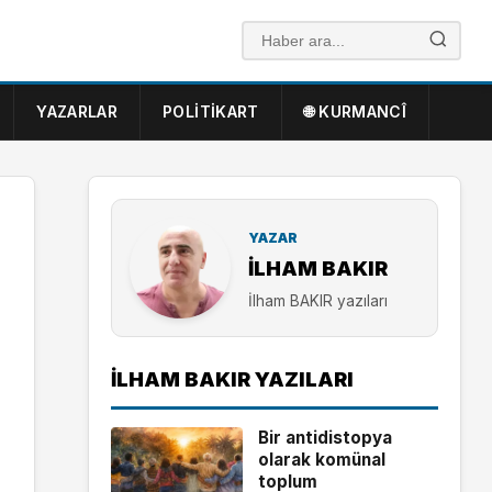
YAZARLAR
POLITIKART
🌐 KURMANCÎ
YAZAR
İLHAM BAKIR
İlham BAKIR yazıları
İLHAM BAKIR YAZILARI
Bir antidistopya
olarak komünal
toplum