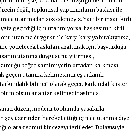
ştirilmemişse, kabahat alenileştiğinde bir telafi
ürecin değil, toplumsal yaptırımların baskısı ile
burada utanmadan söz edemeyiz. Yani bir insan kirli
yata geçirdiği için utanmıyorsa, başkasının kirli
 onu utanma duygusu ile karşı karşıya bırakıyorsa,
ine yönelecek baskıları azaltmak için başvurduğu
 insanın utanma duygusunu yitirmesi,
e kurduğu bağda samimiyetin ortadan kalkması
ak geçen utanma kelimesinin eş anlamlı
arkındalık bilinci” olarak geçer. Farkındalık ister
oplum olsun anahtar kelimedir aslında.
lanan düzen, modern toplumda yasalarla
n şey üzerinden hareket ettiği için de utanma diye
ğı olarak somut bir cezayı tarif eder. Dolayısıyla