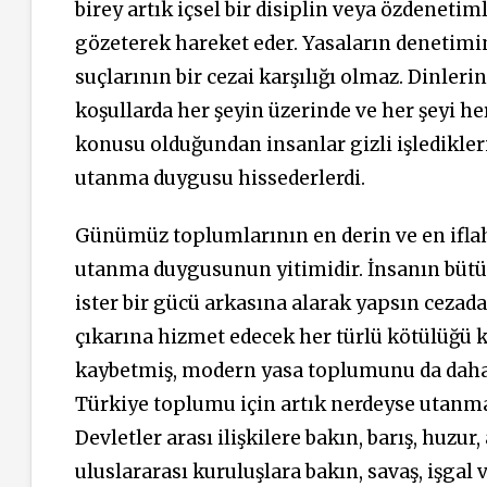
birey artık içsel bir disiplin veya özdeneti
gözeterek hareket eder. Yasaların denetimin
suçlarının bir cezai karşılığı olmaz. Dinler
koşullarda her şeyin üzerinde ve her şeyi he
konusu olduğundan insanlar gizli işledikleri
utanma duygusu hissederlerdi.
Günümüz toplumlarının en derin ve en iflah
utanma duygusunun yitimidir. İnsanın bütün
ister bir gücü arkasına alarak yapsın cezada
çıkarına hizmet edecek her türlü kötülüğü 
kaybetmiş, modern yasa toplumunu da daha ç
Türkiye toplumu için artık nerdeyse utan
Devletler arası ilişkilere bakın, barış, huz
uluslararası kuruluşlara bakın, savaş, işgal