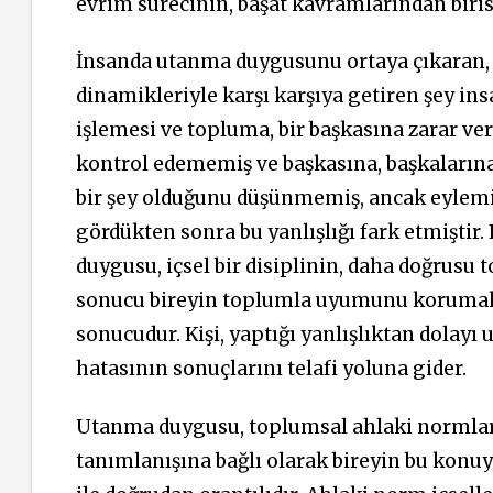
evrim sürecinin, başat kavramlarından biri
İnsanda utanma duygusunu ortaya çıkaran,
dinamikleriyle karşı karşıya getiren şey in
işlemesi ve topluma, bir başkasına zarar ve
kontrol edememiş ve başkasına, başkalarına b
bir şey olduğunu düşünmemiş, ancak eylemin
gördükten sonra bu yanlışlığı fark etmiştir.
duygusu, içsel bir disiplinin, daha doğrusu 
sonucu bireyin toplumla uyumunu korumak i
sonucudur. Kişi, yaptığı yanlışlıktan dolayı
hatasının sonuçlarını telafi yoluna gider.
Utanma duygusu, toplumsal ahlaki normları
tanımlanışına bağlı olarak bireyin bu konuyu