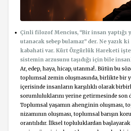
Çinli filozof Mencius, “Bir insan yaptığı
utanacak sebep bulamaz” der. Ne yazık ki 
kabahati var. Kürt Özgürlük Hareketi işte
sistemin arzusunu taşıdığı için bile insa
Ar, edep, haya, hicap, utanma!.. Bütün bu söz
toplumsal zemin oluşmasında, birlikte bir 
içerisinde insanların karşılıklı olarak birb
sorumluluklarını yerine getirmesinde son d
Toplumsal yaşamın ahenginin oluşması, to
nizamının oluşması, toplumsal barışın ko
orantılıdır. İlksel topluluklardan başlayar