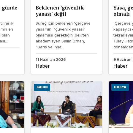
i günde
Beklenen 'güvenlik
Yasa, g
yasası' değil
olmalı
iline iki
Süreç için beklenen 'çerçeve
'Çerçeve y
emin en
yasa'nın, “güvenlik yasası”
kapsayıcı 
i olan
olmaması gerektiğini belirten
tekrarlaya
sı...
akademisyen Salim Orhan,
Tülay Hati
“Barış ve inşa...
dönemden.
11 Haziran 2026
9 Haziran
Haber
Haber
KADIN
DOSYA