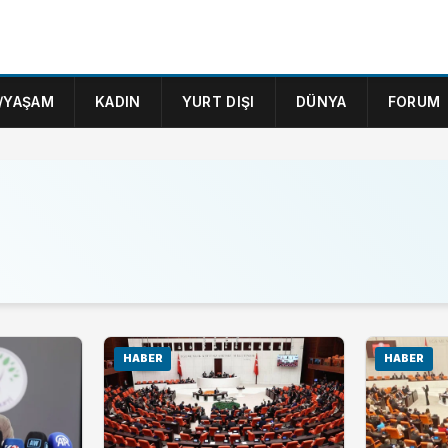
/YAŞAM
KADIN
YURT DIŞI
DÜNYA
FORUM
HABER
HABER