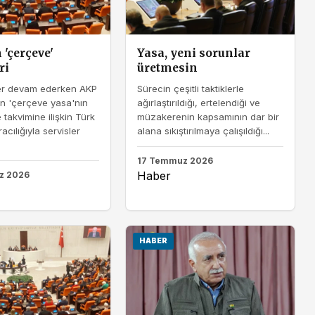
 'çerçeve'
Yasa, yeni sorunlar
ri
üretmesin
r devam ederken AKP
Sürecin çeşitli taktiklerle
n 'çerçeve yasa'nın
ağırlaştırıldığı, ertelendiği ve
takvimine ilişkin Türk
müzakerenin kapsamının dar bir
cılığıyla servisler
alana sıkıştırılmaya çalışıldığı...
17 Temmuz 2026
Haber
z 2026
HABER