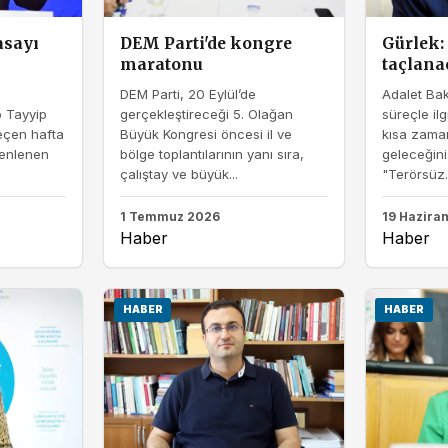
asayı
DEM Parti'de kongre
Gürlek:
maratonu
taçlana
DEM Parti, 20 Eylül’de
Adalet Bak
 Tayyip
gerçekleştireceği 5. Olağan
süreçle ilg
eçen hafta
Büyük Kongresi öncesi il ve
kısa zaman
enlenen
bölge toplantılarının yanı sıra,
geleceğini 
çalıştay ve büyük...
"Terörsüz..
1 Temmuz 2026
19 Hazira
Haber
Haber
HABER
HABER