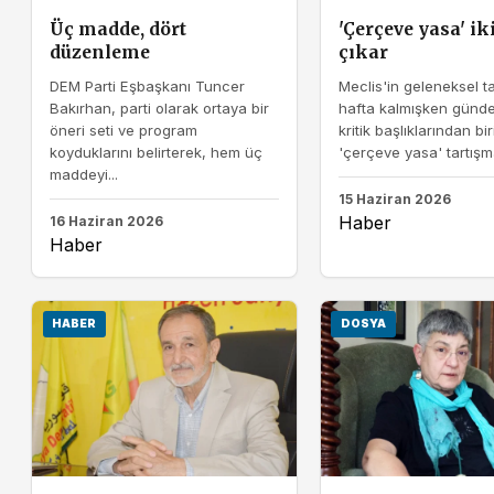
Üç madde, dört
'Çerçeve yasa' ik
düzenleme
çıkar
DEM Parti Eşbaşkanı Tuncer
Meclis'in geleneksel tat
Bakırhan, parti olarak ortaya bir
hafta kalmışken günd
öneri seti ve program
kritik başlıklarından bir
koyduklarını belirterek, hem üç
'çerçeve yasa' tartışma
maddeyi...
15 Haziran 2026
Haber
16 Haziran 2026
Haber
HABER
DOSYA