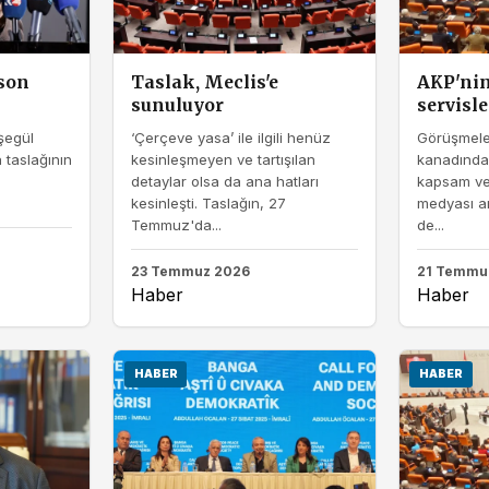
 son
Taslak, Meclis'e
AKP'nin
sunuluyor
servisle
şegül
‘Çerçeve yasa’ ile ilgili henüz
Görüşmele
taslağının
kesinleşmeyen ve tartışılan
kanadında
detaylar olsa da ana hatları
kapsam ve 
kesinleşti. Taslağın, 27
medyası ara
Temmuz'da...
de...
23 Temmuz 2026
21 Temmu
Haber
Haber
HABER
HABER