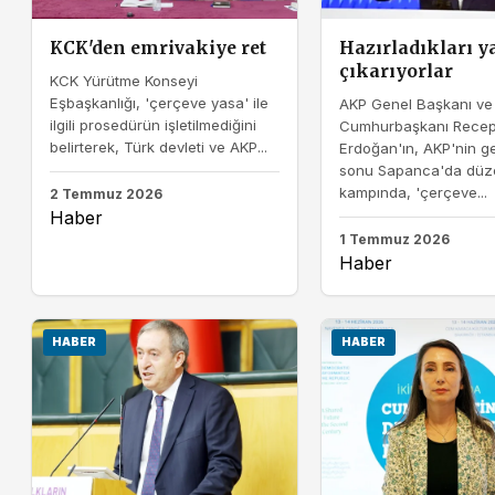
KCK'den emrivakiye ret
Hazırladıkları y
çıkarıyorlar
KCK Yürütme Konseyi
Eşbaşkanlığı, 'çerçeve yasa' ile
AKP Genel Başkanı ve
ilgili prosedürün işletilmediğini
Cumhurbaşkanı Recep
belirterek, Türk devleti ve AKP...
Erdoğan'ın, AKP'nin g
sonu Sapanca'da düz
kampında, 'çerçeve...
2 Temmuz 2026
Haber
1 Temmuz 2026
Haber
HABER
HABER