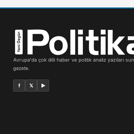
Avrupa'da çok dilli haber ve politik analiz yazıları su
gazete.
f
𝕏
▶