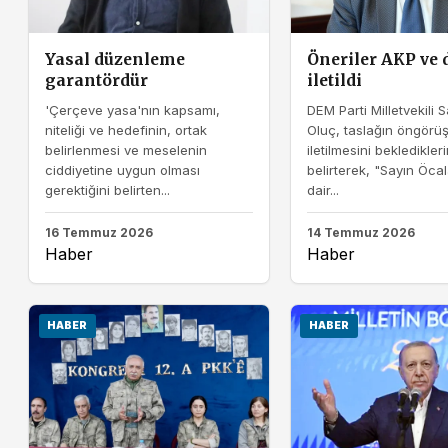
Yasal düzenleme
Öneriler AKP ve 
garantördür
iletildi
'Çerçeve yasa'nın kapsamı,
DEM Parti Milletvekili 
niteliği ve hedefinin, ortak
Oluç, taslağın öngörü
belirlenmesi ve meselenin
iletilmesini bekledikleri
ciddiyetine uygun olması
belirterek, "Sayın Öca
gerektiğini belirten...
dair...
16 Temmuz 2026
14 Temmuz 2026
Haber
Haber
HABER
HABER