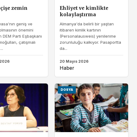
eçişe zemin
Ehliyet ve kimlikte
kolaylaştırma
asa'nın geniş ve
Almanya'da belirli bir yaştan
olmasının önemini
itibaren kimlik kartının
n DEM Parti Eşbaşkanı
(Personalausweis) yenilenme
moğulları, çatışmalı
zorunluluğu kalkıyor. Pasaportta
..
da...
 2026
20 Mayıs 2026
Haber
DOSYA