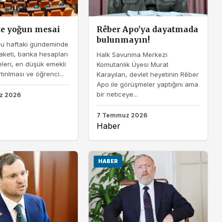
te yoğun mesai
Rêber Apo'ya dayatmada
bulunmayın!
bu haftaki gündeminde
Paketi, banka hesapları
Halk Savunma Merkezi
leri, en düşük emekli
Komutanlık Üyesi Murat
rtırılması ve öğrenci...
Karayılan, devlet heyetinin Rêber
Apo ile görüşmeler yaptığını ama
bir neticeye...
z 2026
7 Temmuz 2026
Haber
HABER