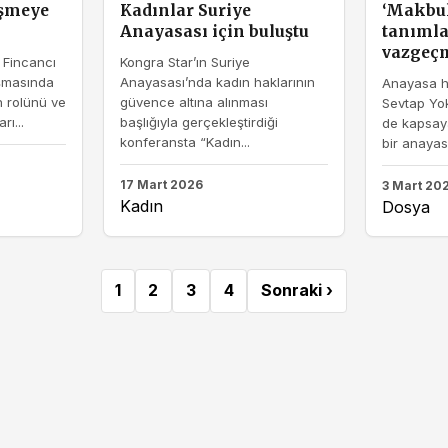
eşmeye
Kadınlar Suriye
‘Makbul
Anayasası için buluştu
tanıml
vazgeç
 Fincancı
Kongra Star’ın Suriye
aşmasında
Anayasası’nda kadın haklarının
Anayasa h
in rolünü ve
güvence altına alınması
Sevtap Yoku
rı...
başlığıyla gerçekleştirdiği
de kapsay
konferansta “Kadın...
bir anayasa
17 Mart 2026
3 Mart 20
Kadın
Dosya
1
2
3
4
Sonraki ›