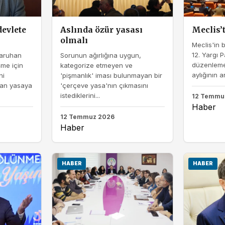
devlete
Aslında özür yasası
Meclis’
olmalı
Meclis'in 
12. Yargı 
Saruhan
Sorunun ağırlığına uygun,
düzenleme
şme için
kategorize etmeyen ve
aylığının a
ni
'pişmanlık' iması bulunmayan bir
lan yasaya
'çerçeve yasa'nın çıkmasını
istediklerini...
12 Temmu
Haber
12 Temmuz 2026
Haber
HABER
HABER