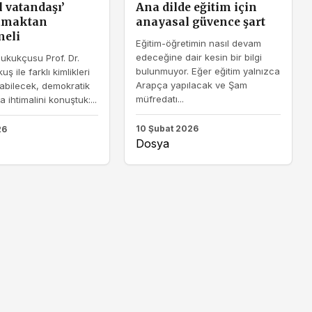
 vatandaşı’
Ana dilde eğitim için
amaktan
anayasal güvence şart
meli
Eğitim-öğretimin nasıl devam
edeceğine dair kesin bir bilgi
ukukçusu Prof. Dr.
bulunmuyor. Eğer eğitim yalnızca
ş ile farklı kimlikleri
Arapça yapılacak ve Şam
abilecek, demokratik
müfredatı...
 ihtimalini konuştuk:...
10 Şubat 2026
26
Dosya