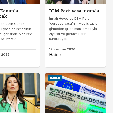
 Kanunla
DEM Parti yasa turunda
cak
İmralı Heyeti ve DEM Parti,
'çerçeve yasa'nın Meclis tatile
anı Akın Gürlek,
girmeden çıkarılması amacıyla
ili yasa çalışmasının
ziyaret ve görüşmelerini
 içerisinde Meclis'e
sürdürüyor.
belirterek,
.
17 Haziran 2026
Haber
n 2026
HABER