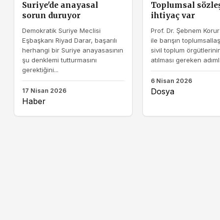
Suriye'de anayasal
Toplumsal sözl
sorun duruyor
ihtiyaç var
Demokratik Suriye Meclisi
Prof. Dr. Şebnem Korur
Eşbaşkanı Riyad Darar, başarılı
ile barışın toplumsall
herhangi bir Suriye anayasasının
sivil toplum örgütlerin
şu denklemi tutturmasını
atılması gereken adımla
gerektiğini...
6 Nisan 2026
Dosya
17 Nisan 2026
Haber