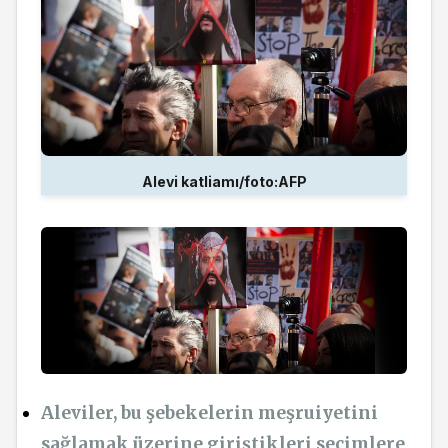
Alevi katliamı/foto:AFP
Aleviler, bu şebekelerin meşruiyetini
sağlamak üzerine giriştikleri seçimlere