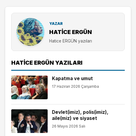
YAZAR
HATICE ERGÜN
Hatice ERGÜN yazıları
HATICE ERGÜN YAZILARI
Kapatma ve umut
17 Haziran 2026 Çarşamba
Devlet(imiz), polis(imiz),
aile(miz) ve siyaset
26 Mayıs 2026 Salı