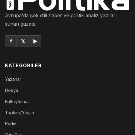
Avrupa'da çok dilli haber ve politik analiz yazıları
sunan gazete.
f
𝕏
▶
KATEGORILER
Yazarlar
Dosya
Kültür/Sanat
Toplum/Yaşam
Kadın
Yurt Dışı