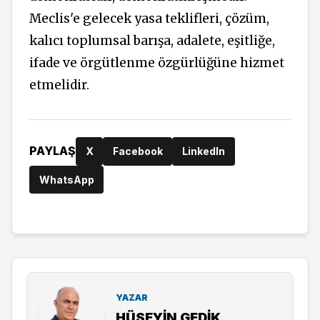
Meclis'e gelecek yasa
teklifleri,
çözüm,
kalıcı
toplumsal barışa, adalete, eşitliğe,
ifade ve örgütlenme özgürlüğüne hizmet
etmelidir.
PAYLAŞ
X
Facebook
LinkedIn
WhatsApp
YAZAR
HÜSEYIN GEDİK