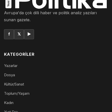
Avrupa'da çok dilli haber ve politik analiz yazıları
sunan gazete.
f
𝕏
▶
KATEGORILER
Yazarlar
Dosya
Kültür/Sanat
Toplum/Yaşam
Kadın
Yurt Dışı