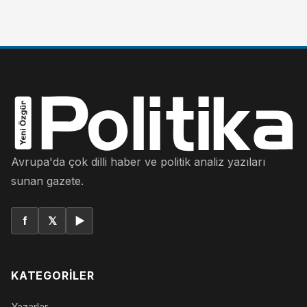
Avrupa'da çok dilli haber ve politik analiz yazıları
sunan gazete.
f
𝕏
▶
KATEGORILER
Yazarlar