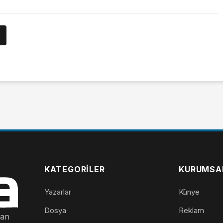
KATEGORILER
KURUMSA
Yazarlar
Künye
Dosya
Reklam
nan