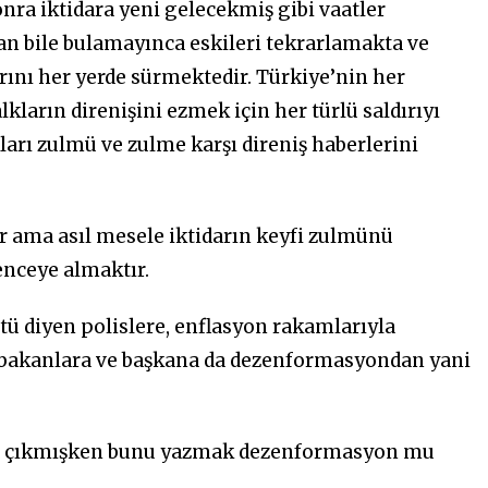
onra iktidara yeni gelecekmiş gibi vaatler
an bile bulamayınca eskileri tekrarlamakta ve
rını her yerde sürmektedir. Türkiye’nin her
kların direnişini ezmek için her türlü saldırıyı
ları zulmü ve zulme karşı direniş haberlerini
 ama asıl mesele iktidarın keyfi zulmünü
nceye almaktır.
ü diyen polislere, enflasyon rakamlarıyla
 bakanlara ve başkana da dezenformasyondan yani
arşa çıkmışken bunu yazmak dezenformasyon mu