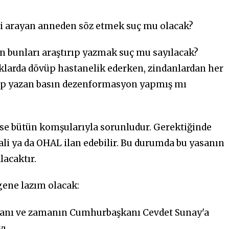
leri arayan anneden söz etmek suç mu olacak?
ken bunları araştırıp yazmak suç mu sayılacak?
kaklarda dövüp hastanelik ederken, zindanlardan her
yip yazan basın dezenformasyon yapmış mı
yse bütün komşularıyla sorunludur. Gerektiğinde
ali ya da OHAL ilan edebilir. Bu durumda bu yasanın
acaktır.
 gene lazım olacak:
kanı ve zamanın Cumhurbaşkanı Cevdet Sunay'a
yı…