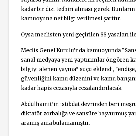
kadar bir dizi tedbiri alması gerek. Bunları
kamuoyuna net bilgi verilmesi şarttır.
Oysa meclisten yeni geçirilen SS yasaları ile
Meclis Genel Kurulu’nda kamuoyunda “Sansü
sanal medyaya yeni yaptırımlar öngören kanun
bilgiyi alenen yayma" suçu eklendi, "endişe,
güvenliğini kamu düzenini ve kamu barışını 
kadar hapis cezasıyla cezalandırılacak.
Abdülhamit’in istibdat devrinden beri meşr
diktatör zorbalığa ve sansüre başvurmuş yan
aramış ama bulamamıştır.