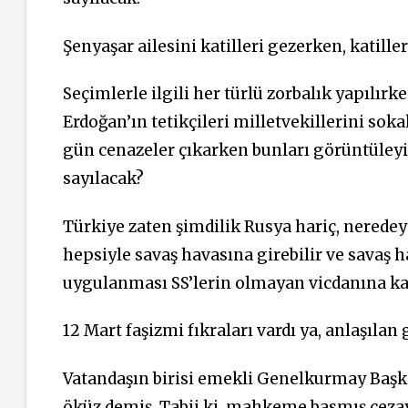
Şenyaşar ailesini katilleri gezerken, katil
Seçimlerle ilgili her türlü zorbalık yapılır
Erdoğan’ın tetikçileri milletvekillerini so
gün cenazeler çıkarken bunları görüntüle
sayılacak?
Türkiye zaten şimdilik Rusya hariç, nerede
hepsiyle savaş havasına girebilir ve savaş h
uygulanması SS’lerin olmayan vicdanına kal
12 Mart faşizmi fıkraları vardı ya, anlaşılan
Vatandaşın birisi emekli Genelkurmay Baş
öküz demiş. Tabii ki, mahkeme basmış ceza