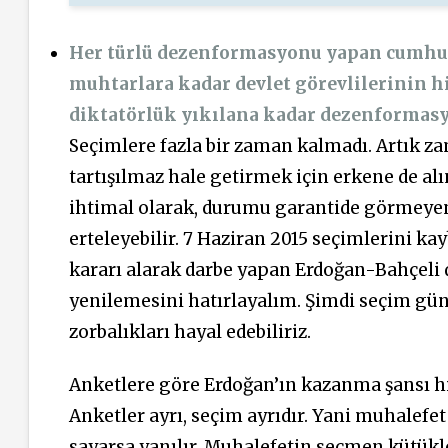
Her türlü dezenformasyonu yapan cumhu
muhtarlara kadar devlet görevlilerinin hi
diktatörlük yıkılana kadar dezenformas
Seçimlere fazla bir zaman kalmadı. Artık za
tartışılmaz hale getirmek için erkene de al
ihtimal olarak, durumu garantide görmeye
erteleyebilir. 7 Haziran 2015 seçimlerini ka
kararı alarak darbe yapan Erdoğan-Bahçeli di
yenilemesini hatırlayalım. Şimdi seçim günü
zorbalıkları hayal edebiliriz.
Anketlere göre Erdoğan’ın kazanma şansı hiç
Anketler ayrı, seçim ayrıdır. Yani muhalefe
sayarsa yanılır. Muhalefetin seçmen kütükl