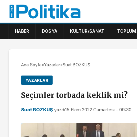
HABER
DOSYA
KÜLTÜR/SANAT
TOPLUM
Ana Sayfa
»
Yazarlar
»
Suat BOZKUŞ
YAZARLAR
Seçimler torbada keklik mi?
Suat BOZKUŞ
yazdı
15 Ekim 2022 Cumartesi - 09:30