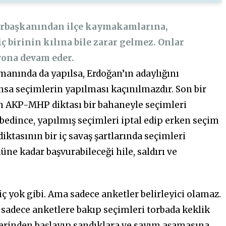
rbaşkanından ilçe kaymakamlarına,
ç birinin kılına bile zarar gelmez. Onlar
yona devam eder.
manında da yapılsa, Erdoğan’ın adaylığını
ınsa seçimlerin yapılması kaçınılmazdır. Son bir
n AKP-MHP diktası bir bahaneyle seçimleri
ybedince, yapılmış seçimleri iptal edip erken seçim
ktasının bir iç savaş şartlarında seçimleri
ne kadar başvurabileceği hile, saldırı ve
 yok gibi. Ama sadece anketler belirleyici olamaz.
t sadece anketlere bakıp seçimleri torbada keklik
erinden başlayıp sandıklara ve sayım aşamasına