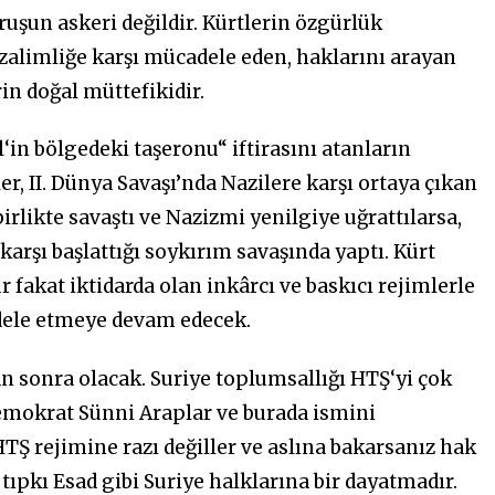
ruşun askeri değildir. Kürtlerin özgürlük
 zalimliğe karşı mücadele eden, haklarını arayan
n doğal müttefikidir.
l‘in bölgedeki taşeronu“ iftirasını atanların
er, II. Dünya Savaşı’nda Nazilere karşı ortaya çıkan
irlikte savaştı ve Nazizmi yenilgiye uğrattılarsa,
karşı başlattığı soykırım savaşında yaptı. Kürt
fakat iktidarda olan inkârcı ve baskıcı rejimlerle
adele etmeye devam edecek.
n sonra olacak. Suriye toplumsallığı HTŞ‘yi çok
, demokrat Sünni Araplar ve burada ismini
Ş rejimine razı değiller ve aslına bakarsanız hak
, tıpkı Esad gibi Suriye halklarına bir dayatmadır.