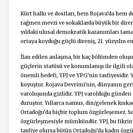
Kürt halkı ve dostları, hem Rojava‘da hem d
rağmen mevzi ve sokaklarda büyük bir direni
yıldaki ulusal demokratik kazanımları tama
ortaya koyduğu güçlü direniş, 21. yüzyılın e
İlan edilen anlaşma, bir kaç bölümden oluş
güçlerin statüsü ve konumlanışı ile ilgili o
önemli hedefi, YPJ ve YPG‘nin tasfiyesidir. YP
koyuştur. Rojava Devrimi'nin, dünyanın geri
varoluşunda gizlidir. YPJ varolduğu günden i
duruştur. Yıllarca namus, din/gelenek kısk
Ortadoğu‘da hiçbir toplum özgürleşemez. Su
özgürleşmesiyle mümkündür. YPJ, bu fikrin i
tasfiye olursa bütün Ortadoğu‘da kadın özgürl