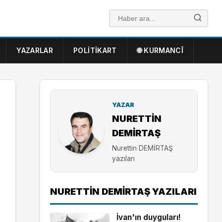
YAZARLAR
POLITIKART
🌐 KURMANCÎ
YAZAR
NURETTIN
DEMİRTAŞ
Nurettin DEMİRTAŞ
yazıları
NURETTIN DEMİRTAŞ YAZILARI
İvan'ın duyguları!