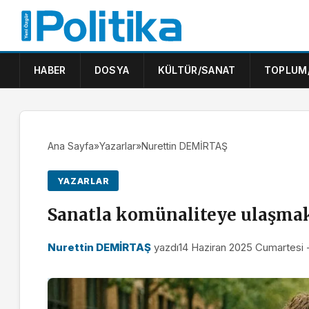
HABER
DOSYA
KÜLTÜR/SANAT
TOPLUM
Ana Sayfa
»
Yazarlar
»
Nurettin DEMİRTAŞ
YAZARLAR
Sanatla komünaliteye ulaşma
Nurettin DEMİRTAŞ
yazdı
14 Haziran 2025 Cumartesi 