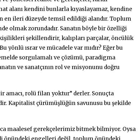
nat alanı kendini bunlarla kıyaslayamaz, kendine
n ileri düzeyde temsil edildiği alandır. Toplum
nde olmak zorundadır. Sanatın böyle bir özelliği
şilikleri şekillendirir, kalıpları parçalar, öncülük
 Bu yönlü ısrar ve mücadele var mıdır? Eğer bu
emelde sorgulamalı ve çözümü, paradigma
anatın ve sanatçının rol ve misyonunu doğru
ir amacı, rolü filan yoktur” derler. Sonuçta
dir. Kapitalist çürümüşlüğün savunusu bu şekilde
nca maalesef gerekçelerimiz bitmek bilmiyor. Oysa
i önündeki engelleri değil, toplum önündeki