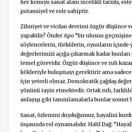
her konuyu sanat alanı incelikli tarzda, est
potansiyel ve role sahiptir.
Zihniyet ve vicdan devrimi özgür düşünce ve
yapabilir? Önder Apo “bir ulusun geçmişine ı
söylencelerin, türkülerin, oyunların içinde 
değerlerimizi açığa çıkarmak kadar bunları
temel görevidir. Özgür düşünce ve ruh kaza
kökleriyle buluşmayı gerektirir ama sadece
için yeterli olmaz. Demokratik çağdaş değe
yönünü tayin etmektedir. Ortak ruh, farklılı
anlayışı gibi tanımlamalarla bunlar somut ha
Sanat, özlemini duyduğumuz, hayalini ku
inşasında rol oynamalıdır. Halil Dağ: “Haya