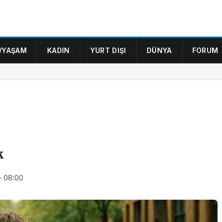
/YAŞAM
KADIN
YURT DIŞI
DÜNYA
FORUM
k
- 08:00