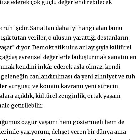
etize ederek çok güçlü değerlendirebilecek
 ruh işidir. Sanattan daha iyi hangi alan bunu
şık tutan veriler, o ulusun yarattığı destanların,
yaşar” diyor. Demokratik ulus anlayışıyla kültürel
 çağdaş evrensel değerlerle buluşturmak sanatın en
nmak kendini inkâr ederek asla olmaz; kendi
 geleneğin canlandırılması da yeni zihniyet ve ruh
rler vurgusu ve komün kavramı yeni sürecin
klara açıklık, kültürel zenginlik, ortak yaşam
le getirilebilir.
rduğumuz özgür yaşamı hem göstermeli hem de
llerimle yaşıyorum, dehşet veren bir dünya ama