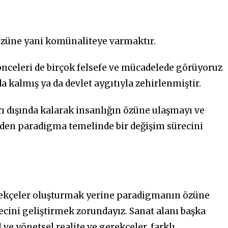
özüne yani komünaliteye varmaktır.
önceleri de birçok felsefe ve mücadelede görüyoruz
a kalmış ya da devlet aygıtıyla zehirlenmiştir.
rı dışında kalarak insanlığın özüne ulaşmayı ve
eden paradigma temelinde bir değişim sürecini
erekçeler oluşturmak yerine paradigmanın özüne
recini geliştirmek zorundayız. Sanat alanı başka
ve yönetsel realite ve gerekçeler, farklı