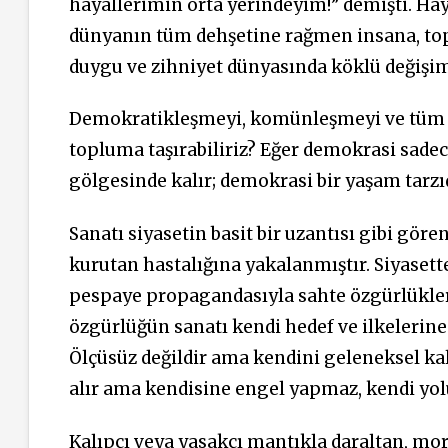
hayallerimin orta yerindeyim!” demişti. H
dünyanın tüm dehşetine rağmen insana, top
duygu ve zihniyet dünyasında köklü değişim
Demokratikleşmeyi, komünleşmeyi ve tüm p
topluma taşırabiliriz? Eğer demokrasi sadec
gölgesinde kalır; demokrasi bir yaşam tarz
Sanatı siyasetin basit bir uzantısı gibi göre
kurutan hastalığına yakalanmıştır. Siyase
pespaye propagandasıyla sahte özgürlükler
özgürlüğün sanatı kendi hedef ve ilkelerin
Ölçüsüz değildir ama kendini geleneksel kal
alır ama kendisine engel yapmaz, kendi yol
Kalıpçı veya yasakçı mantıkla daraltan, mo