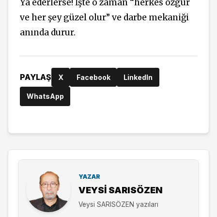
Ya ederlerse! İşte o
zaman
“herkes özgür
ve her şey güzel olur” ve darbe mekaniği
anında durur.
PAYLAŞ
X
Facebook
LinkedIn
WhatsApp
YAZAR
VEYSI SARISÖZEN
Veysi SARISÖZEN yazıları