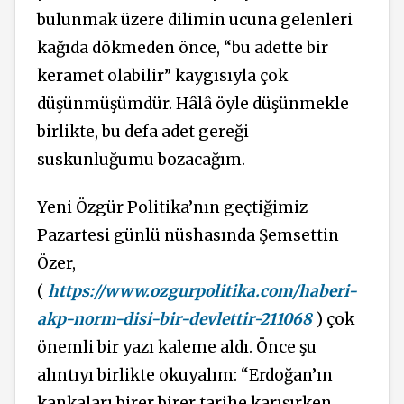
bulunmak üzere dilimin ucuna gelenleri
kağıda dökmeden önce, “bu adette bir
keramet olabilir” kaygısıyla çok
düşünmüşümdür. Hâlâ öyle düşünmekle
birlikte, bu defa adet gereği
suskunluğumu bozacağım.
Yeni Özgür Politika’nın geçtiğimiz
Pazartesi günlü nüshasında Şemsettin
Özer,
(
https://www.ozgurpolitika.com/haberi-
akp-norm-disi-bir-devlettir-211068
) çok
önemli bir yazı kaleme aldı. Önce şu
alıntıyı birlikte okuyalım: “Erdoğan’ın
kankaları birer birer tarihe karışırken,