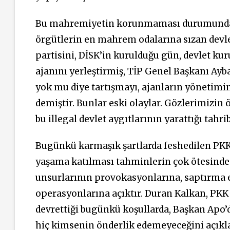
Bu mahremiyetin korunmaması durumunda, b
örgütlerin en mahrem odalarına sızan devlet
partisini, DİSK’in kurulduğu gün, devlet k
ajanını yerleştirmiş, TİP Genel Başkanı Ayba
yok mu diye tartışmayı, ajanların yönetimin 
demiştir. Bunlar eski olaylar. Gözlerimizi
bu illegal devlet aygıtlarının yarattığı tah
Bugünkü karmaşık şartlarda feshedilen PKK 
yaşama katılması tahminlerin çok ötesinde i
unsurlarının provokasyonlarına, saptırma e
operasyonlarına açıktır. Duran Kalkan, PKK
devrettiği bugünkü koşullarda, Başkan Apo’
hiç kimsenin önderlik edemeyeceğini açıklam