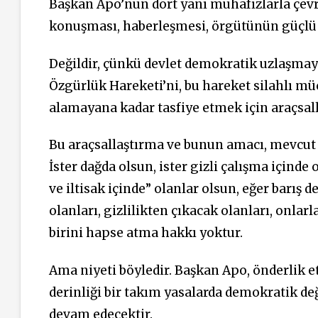
Başkan Apo’nun dört yanı muhafızlarla çevr
konuşması, haberleşmesi, örgütünün güçlü v
Değildir, çünkü devlet demokratik uzlaşmayı
Özgürlük Hareketi’ni, bu hareket silahlı müc
alamayana kadar tasfiye etmek için araçsall
Bu araçsallaştırma ve bunun amacı, mevcut A
İster dağda olsun, ister gizli çalışma içinde o
ve iltisak içinde” olanlar olsun, eğer barış
olanları, gizlilikten çıkacak olanları, onlarla
birini hapse atma hakkı yoktur.
Ama niyeti böyledir. Başkan Apo, önderlik et
derinliği bir takım yasalarda demokratik deği
devam edecektir.