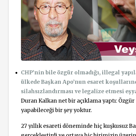
CHP’nin bile özgür olmadığı, illegal yapıl
ülkede Başkan Apo’nun esaret koşullarınd
silahsızlandırması ve legalize etmesi eşy
Duran Kalkan net bir açıklama yaptı: Özgü
yapabileceği bir şey yoktur.
27 yıllık esareti döneminde hiç kuşkusuz Ba
gerçekleştirdi ve ortaya hiç birimizin üze