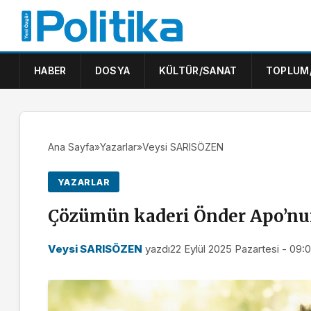
HABER
DOSYA
KÜLTÜR/SANAT
TOPLUM
Ana Sayfa
»
Yazarlar
»
Veysi SARISÖZEN
YAZARLAR
Çözümün kaderi Önder Apo’nun
Veysi SARISÖZEN
yazdı
22 Eylül 2025 Pazartesi - 09: