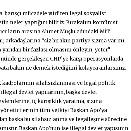
arışçı mücadele yürüten legal sosyalist
in neler yaptığını biliriz. Bırakalım komünist
urucuların arasına Ahmet Muşlu adındaki MİT
r, arkadaşlarına “siz bırakın partiye sızma var mı
yarıdan bir fazlası olmasını önleyin, yeter”
n önünde gerçekleşen CHP’ye karşı operasyonlarda
ribata bakın ne demek istediğimi kolayca anlarsınız.
kadrolarının silahsızlanması ve legal politik
llegal devlet yapılarının, başka devlet
ylemlerine, iç karışıklık yaratma, sızma
 yöneticilerinin tüm yetkiyi Başkan Apo’ya
dan başka bu silahsızlanma ve legalleşme sürecine
ıştır. Başkan Apo’nun ise illegal devlet yapısının