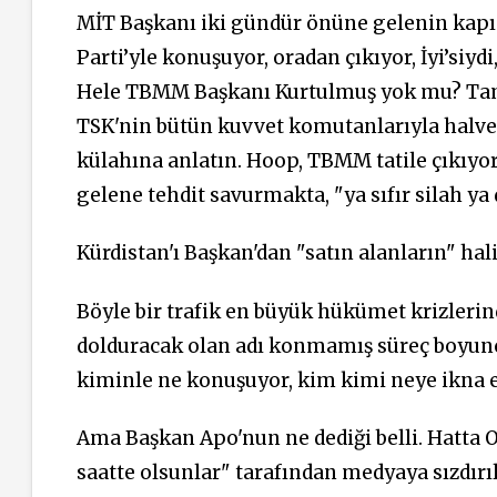
MİT Başkanı iki gündür önüne gelenin kapıs
Parti’yle konuşuyor, oradan çıkıyor, İyi’siyd
Hele TBMM Başkanı Kurtulmuş yok mu? Tam 
TSK'nin bütün kuvvet komutanlarıyla halvet
külahına anlatın. Hoop, TBMM tatile çıkıyo
gelene tehdit savurmakta, "ya sıfır silah y
Kürdistan'ı Başkan'dan "satın alanların" hal
Böyle bir trafik en büyük hükümet krizlerin
dolduracak olan adı konmamış süreç boyunc
kiminle ne konuşuyor, kim kimi neye ikna et
Ama Başkan Apo'nun ne dediği belli. Hatta O
saatte olsunlar" tarafından medyaya sızdırılıy