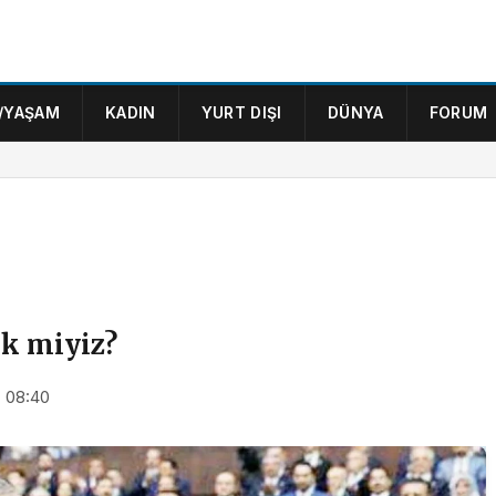
/YAŞAM
KADIN
YURT DIŞI
DÜNYA
FORUM
ek miyiz?
 08:40