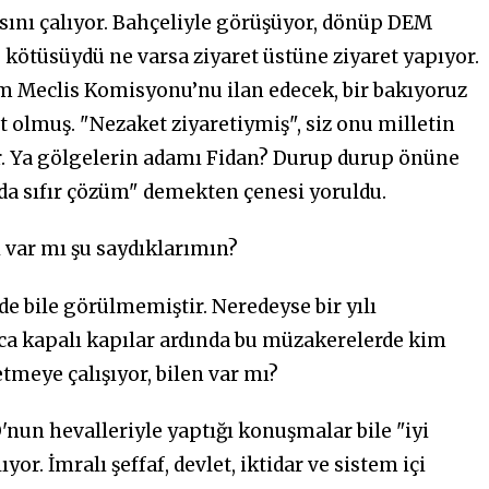
ını çalıyor. Bahçeliyle görüşüyor, dönüp DEM
i, kötüsüydü ne varsa ziyaret üstüne ziyaret yapıyor.
Meclis Komisyonu’nu ilan edecek, bir bakıyoruz
 olmuş. "Nezaket ziyaretiymiş", siz onu milletin
r. Ya gölgelerin adamı Fidan? Durup durup önüne
a da sıfır çözüm" demekten çenesi yoruldu.
i var mı şu saydıklarımın?
de bile görülmemiştir. Neredeyse bir yılı
a kapalı kapılar ardında bu müzakerelerde kim
meye çalışıyor, bilen var mı?
'nun hevalleriyle yaptığı konuşmalar bile "iyi
or. İmralı şeffaf, devlet, iktidar ve sistem içi