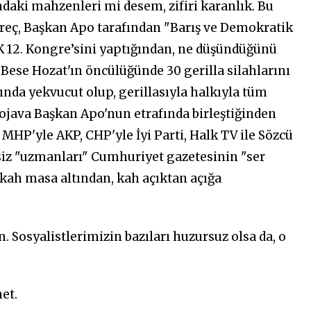
ındaki mahzenleri mi desem, zifiri karanlık. Bu
üreç, Başkan Apo tarafından "Barış ve Demokratik
 12. Kongre’sini yaptığından, ne düşündüğünü
ese Hozat'ın öncülüğünde 30 gerilla silahlarını
nda yekvucut olup, gerillasıyla halkıyla tüm
, Rojava Başkan Apo'nun etrafında birleştiğinden
r, MHP'yle AKP, CHP'yle İyi Parti, Halk TV ile Sözcü
ksiz "uzmanları" Cumhuriyet gazetesinin "ser
ı kah masa altından, kah açıktan açığa
. Sosyalistlerimizin bazıları huzursuz olsa da, o
et.