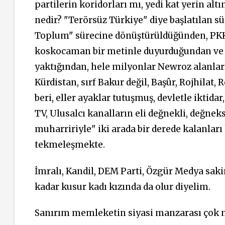
partilerin koridorları mı, yedi kat yerin alt
nedir? "Terörsüz Türkiye" diye başlatılan s
Toplum" sürecine dönüştürüldüğünden, PKK
koskocaman bir metinle duyurduğundan ve B
yaktığından, hele milyonlar Newroz alanları
Kürdistan, sırf Bakur değil, Başûr, Rojhilat
beri, eller ayaklar tutuşmuş, devletle iktida
TV, Ulusalcı kanalların eli değnekli, değne
muharririyle" iki arada bir derede kalanlar
tekmeleşmekte.
İmralı, Kandil, DEM Parti, Özgür Medya sakin
kadar kusur kadı kızında da olur diyelim.
Sanırım memleketin siyasi manzarası çok n