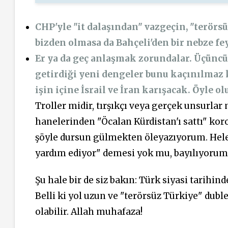
CHP'yle "it dalaşından" vazgeçin, "terörsü
bizden olmasa da Bahçeli'den bir nebze fey
Er ya da geç anlaşmak zorundalar. Üçünc
getirdiği yeni dengeler bunu kaçınılmaz k
işin içine İsrail ve İran karışacak. Öyle ol
Troller midir, tırşıkçı veya gerçek unsurlar 
hanelerinden "Öcalan Kürdistan'ı sattı" kor
şöyle dursun gülmekten öleyazıyorum. Hele E
yardım ediyor" demesi yok mu, bayılıyorum
Şu hale bir de siz bakın: Türk siyasi tarihin
Belli ki yol uzun ve "terörsüz Türkiye" duble
olabilir. Allah muhafaza!