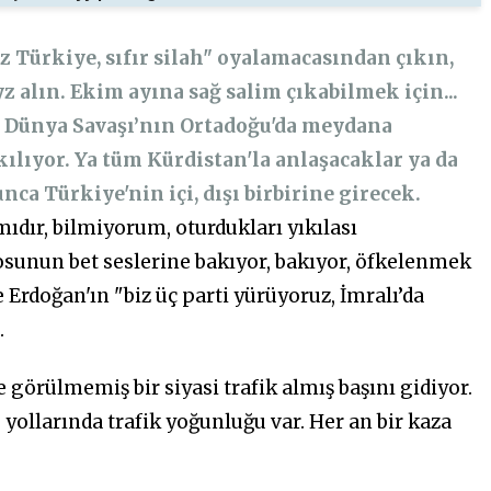
z Türkiye, sıfır silah" oyalamacasından çıkın,
z alın. Ekim ayına sağ salim çıkabilmek için...
ü Dünya Savaşı’nın Ortadoğu'da meydana
ılıyor. Ya tüm Kürdistan'la anlaşacaklar ya da
unca Türkiye'nin içi, dışı birbirine girecek.
mıdır, bilmiyorum, oturdukları yıkılası
osunun bet seslerine bakıyor, bakıyor, öfkelenmek
rdoğan'ın "biz üç parti yürüyoruz, İmralı’da
.
de görülmemiş bir siyasi trafik almış başını gidiyor.
 yollarında trafik yoğunluğu var. Her an bir kaza