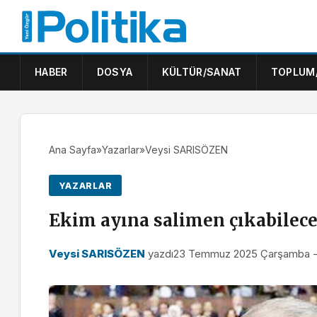
HABER
DOSYA
KÜLTÜR/SANAT
TOPLUM
Ana Sayfa
»
Yazarlar
»
Veysi SARISÖZEN
YAZARLAR
Ekim ayına salimen çıkabilec
Veysi SARISÖZEN
yazdı
23 Temmuz 2025 Çarşamba -