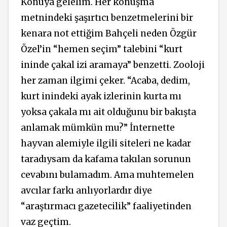
Konuya gelelim. Her konuşma
metnindeki şaşırtıcı benzetmelerini bir
kenara not ettiğim Bahçeli neden Özgür
Özel’in “hemen seçim” talebini “kurt
ininde çakal izi aramaya” benzetti. Zooloji
her zaman ilgimi çeker. “Acaba, dedim,
kurt inindeki ayak izlerinin kurta mı
yoksa çakala mı ait olduğunu bir bakışta
anlamak mümkün mu?” İnternette
hayvan alemiyle ilgili siteleri ne kadar
taradıysam da kafama takılan sorunun
cevabını bulamadım. Ama muhtemelen
avcılar farkı anlıyorlardır diye
“araştırmacı gazetecilik” faaliyetinden
vaz geçtim.