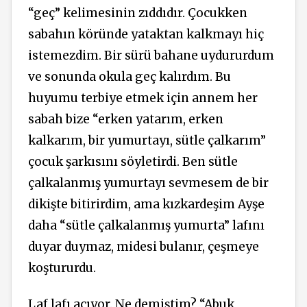
“geç” kelimesinin zıddıdır. Çocukken
sabahın köründe yataktan kalkmayı hiç
istemezdim. Bir sürü bahane uydururdum
ve sonunda okula geç kalırdım. Bu
huyumu terbiye etmek için annem her
sabah bize “erken yatarım, erken
kalkarım, bir yumurtayı, sütle çalkarım”
çocuk şarkısını söyletirdi. Ben sütle
çalkalanmış yumurtayı sevmesem de bir
dikişte bitirirdim, ama kızkardeşim Ayşe
daha “sütle çalkalanmış yumurta” lafını
duyar duymaz, midesi bulanır, çeşmeye
koştururdu.
Laf lafı açıyor. Ne demiştim? “Abuk