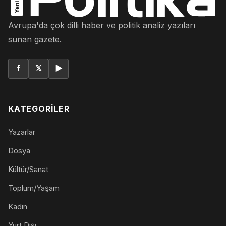
Avrupa'da çok dilli haber ve politik analiz yazıları
sunan gazete.
f
𝕏
▶
KATEGORILER
Yazarlar
Dosya
Kültür/Sanat
Toplum/Yaşam
Kadın
Yurt Dışı