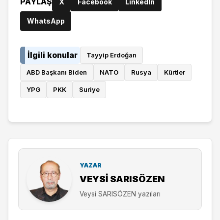
PAYLAŞ
X
Facebook
LinkedIn
WhatsApp
İlgili konular
Tayyip Erdoğan
ABD Başkanı Biden
NATO
Rusya
Kürtler
YPG
PKK
Suriye
YAZAR
VEYSI SARISÖZEN
Veysi SARISÖZEN yazıları