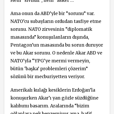
Hem “sivildir”, hem “asker”…
Ama onun da ABD’yle bir “sorunu” var.
NATO’cu subayların ordudan tasfiye etme
sorunu. NATO zirvesinin “diplomatik
masasında” konuşulanların dışında,
Pentagon’un masasında bu sorun duruyor
ve bu Akar sorunu. O nedenle Akar ABD ve
NATO’yla “YPG’ye mermi vermeyin,
bütün ‘başka’ problemleri çözerim”
sözünü bir mecburiyetten veriyor.
Amerikalı kulağı kesiklerin Erdoğan’la
konuşurken Akar’ı yan gözle süzdüğüne
kalıbımı basarım. Aralarında “bizim
oğlanlara pek benzemiyor ama, hafif