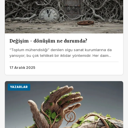
Değişim - dönüşüm ne durumda?
“Toplum mühendisliği” denilen olgu sanat kurumlarına da
yansıyor; bu çok tehlikeli bir iktidar yöntemidir. Her daim...
17 Aralık 2025
YAZARLAR