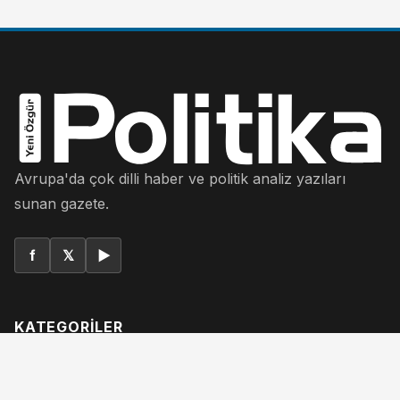
Avrupa'da çok dilli haber ve politik analiz yazıları
sunan gazete.
f
𝕏
▶
KATEGORILER
Yazarlar