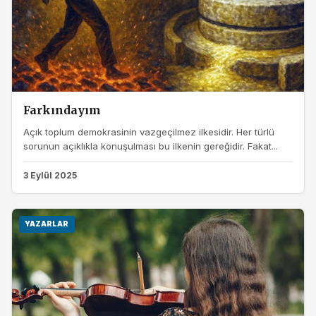
Farkındayım
Açık toplum demokrasinin vazgeçilmez ilkesidir. Her türlü
sorunun açıklıkla konuşulması bu ilkenin gereğidir. Fakat...
3 Eylül 2025
YAZARLAR