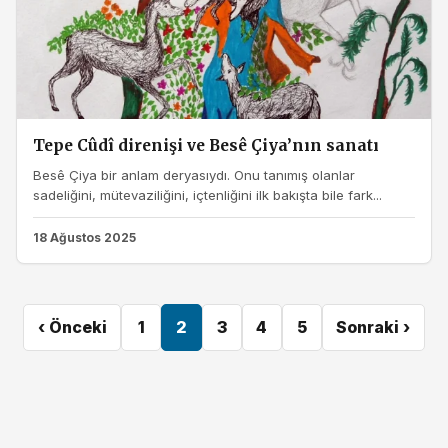
Tepe Cûdî direnişi ve Besê Çiya’nın sanatı
Besê Çiya bir anlam deryasıydı. Onu tanımış olanlar
sadeliğini, mütevaziliğini, içtenliğini ilk bakışta bile fark...
18 Ağustos 2025
‹ Önceki
1
2
3
4
5
Sonraki ›